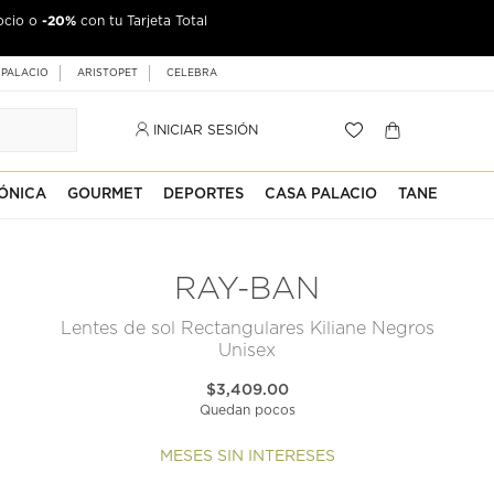
-20%
ocio o
con tu Tarjeta Total
 PALACIO
ARISTOPET
CELEBRA
INICIAR SESIÓN
ÓNICA
GOURMET
DEPORTES
CASA PALACIO
TANE
RAY-BAN
Lentes de sol Rectangulares Kiliane Negros
Unisex
$3,409.00
Quedan pocos
MESES SIN INTERESES