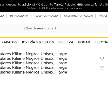
-10%
-15%
de un descuento adicional
con tu Tarjeta Palacio,
con tu Tarjeta S
De Agosto 7 al 9. Consulta términos y condiciones
CIO
MI PALACIO APP
SEGUROS PALACIO
GASTRONOMÍA PALACIO
VIAJES
ZAPATOS
JOYERÍA Y RELOJES
BELLEZA
HOGAR
ELECTR