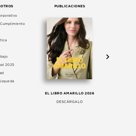
SOTROS
PUBLICACIONES
rporativo
e Cumplimiento
tica
abajo
ual 2025
dad
Búsqueda
LA 
EL LIBRO AMARILLO 2026
AG
DESCÁRGALO