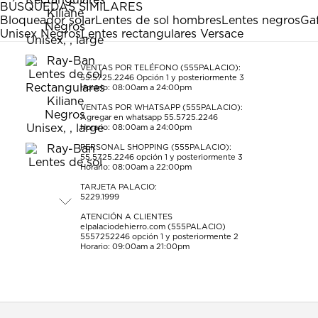
BÚSQUEDAS SIMILARES
Bloqueador solar
Lentes de sol hombres
Lentes negros
Gaf
Unisex Negros
Lentes rectangulares Versace
VENTAS POR TELÉFONO (555PALACIO):
55.5725.2246
Opción 1 y posteriormente 3
Horario: 08:00am a 24:00pm
VENTAS POR WHATSAPP (555PALACIO):
Agregar en whatsapp 55.5725.2246
Horario: 08:00am a 24:00pm
PERSONAL SHOPPING (555PALACIO):
55.5725.2246
opción 1 y posteriormente 3
Horario: 08:00am a 22:00pm
TARJETA PALACIO:
5229.1999
ATENCIÓN A CLIENTES
elpalaciodehierro.com (555PALACIO)
5557252246
opción 1 y posteriormente 2
Horario: 09:00am a 21:00pm