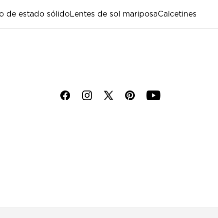
o de estado sólido
Lentes de sol mariposa
Calcetines
f
i
p
y