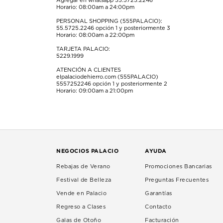
Agregar en whatsapp 55.5725.2246
Horario: 08:00am a 24:00pm
PERSONAL SHOPPING (555PALACIO):
55.5725.2246
opción 1 y posteriormente 3
Horario: 08:00am a 22:00pm
TARJETA PALACIO:
5229.1999
ATENCIÓN A CLIENTES
elpalaciodehierro.com (555PALACIO)
5557252246
opción 1 y posteriormente 2
Horario: 09:00am a 21:00pm
NEGOCIOS PALACIO
AYUDA
Rebajas de Verano
Promociones Bancarias
Festival de Belleza
Preguntas Frecuentes
Vende en Palacio
Garantías
Regreso a Clases
Contacto
Galas de Otoño
Facturación