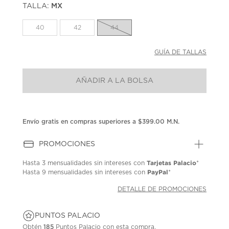
TALLA:
MX
Enlace
en
la
40
42
44
misma
página.
GUÍA DE TALLAS
AÑADIR A LA BOLSA
Envío gratis en compras superiores a $399.00 M.N.
PROMOCIONES
Tarjetas Palacio
Hasta
3 mensualidades
sin intereses con
*
PayPal
Hasta
9 mensualidades
sin intereses con
*
DETALLE DE PROMOCIONES
PUNTOS PALACIO
Obtén
185
Puntos Palacio con esta compra.