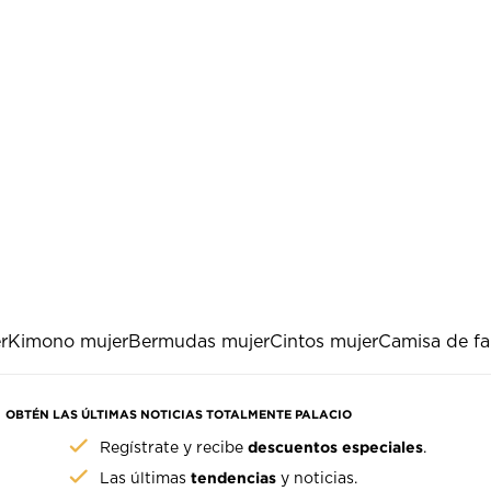
r
Kimono mujer
Bermudas mujer
Cintos mujer
Camisa de fa
OBTÉN LAS ÚLTIMAS NOTICIAS TOTALMENTE PALACIO
descuentos especiales
Regístrate y recibe
.
tendencias
Las últimas
y noticias.