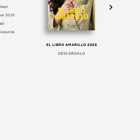
abajo
ual 2025
dad
Búsqueda
LA 
EL LIBRO AMARILLO 2026
AG
DESCÁRGALO