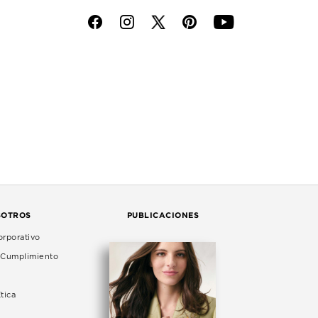
f
i
p
y
SOTROS
PUBLICACIONES
rporativo
e Cumplimiento
tica