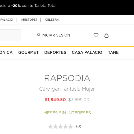
-20%
ocio o
con tu Tarjeta Total
 PALACIO
ARISTOPET
CELEBRA
INICIAR SESIÓN
ÓNICA
GOURMET
DEPORTES
CASA PALACIO
TANE
RAPSODIA
Cárdigan fantasía Mujer
$1,849.50
$3,699.00
MESES SIN INTERESES
(0)
Sin
puntuación.