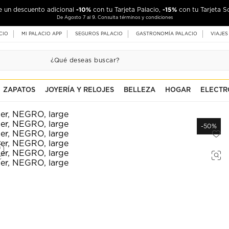
-10%
-15%
de un descuento adicional
con tu Tarjeta Palacio,
con tu Tarjeta S
De Agosto 7 al 9. Consulta términos y condiciones
CIO
MI PALACIO APP
SEGUROS PALACIO
GASTRONOMÍA PALACIO
VIAJES
ZAPATOS
JOYERÍA Y RELOJES
BELLEZA
HOGAR
ELECTR
-50%