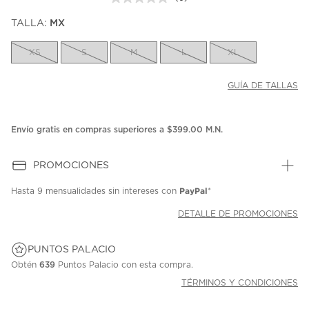
Sin
puntuación.
TALLA:
MX
Enlace
en
la
XS
S
M
L
XL
misma
página.
GUÍA DE TALLAS
Envío gratis en compras superiores a $399.00 M.N.
PROMOCIONES
PayPal
Hasta
9 mensualidades
sin intereses con
*
DETALLE DE PROMOCIONES
PUNTOS PALACIO
Obtén
639
Puntos Palacio con esta compra.
TÉRMINOS Y CONDICIONES