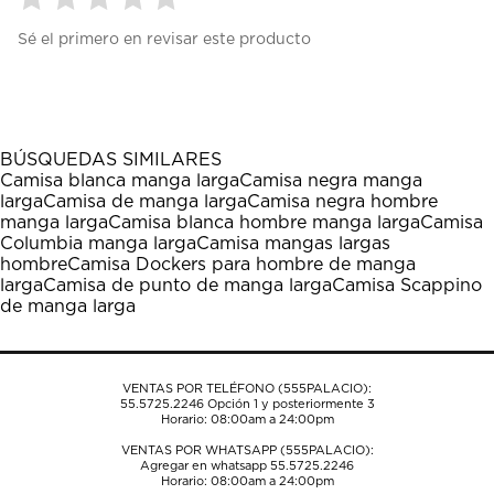
Seleccionar
Seleccionar
Seleccionar
Seleccionar
Seleccionar
Sé el primero en revisar este producto
para
para
para
para
para
calificar
calificar
calificar
calificar
calificar
el
el
el
el
el
artículo
artículo
artículo
artículo
artículo
con
con
con
con
con
1
2
3
4
5
BÚSQUEDAS SIMILARES
estrella
estrellas.
estrellas.
estrellas.
estrellas.
Camisa blanca manga larga
Camisa negra manga
Esta
Esta
Esta
Esta
Esta
larga
Camisa de manga larga
Camisa negra hombre
acción
acción
acción
acción
acción
manga larga
Camisa blanca hombre manga larga
Camisa
abrirá
abrirá
abrirá
abrirá
abrirá
Columbia manga larga
Camisa mangas largas
el
el
el
el
el
hombre
Camisa Dockers para hombre de manga
formulario
formulario
formulario
formulario
formulario
larga
Camisa de punto de manga larga
Camisa Scappino
de
de
de
de
de
de manga larga
envío.
envío.
envío.
envío.
envío.
VENTAS POR TELÉFONO (555PALACIO):
55.5725.2246
Opción 1 y posteriormente 3
Horario: 08:00am a 24:00pm
VENTAS POR WHATSAPP (555PALACIO):
Agregar en whatsapp 55.5725.2246
Horario: 08:00am a 24:00pm