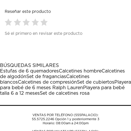
Reseñar este producto
Seleccionar
Seleccionar
Seleccionar
Seleccionar
Seleccionar
Sé el primero en revisar este producto
para
para
para
para
para
calificar
calificar
calificar
calificar
calificar
el
el
el
el
el
artículo
artículo
artículo
artículo
artículo
con
con
con
con
con
1
2
3
4
5
BÚSQUEDAS SIMILARES
estrella
estrellas.
estrellas.
estrellas.
estrellas.
Estufas de 6 quemadores
Calcetines hombre
Calcetines
Esta
Esta
Esta
Esta
Esta
de algodón
Set de fragancias
Calcetines
acción
acción
acción
acción
acción
blancos
Calcetines de compresión
Set de cubiertos
Playera
abrirá
abrirá
abrirá
abrirá
abrirá
para bebé de 6 meses Ralph Lauren
Playera para bebé
el
el
el
el
el
talla 6 a 12 meses
Set de calcetines rosa
formulario
formulario
formulario
formulario
formulario
de
de
de
de
de
envío.
envío.
envío.
envío.
envío.
VENTAS POR TELÉFONO (555PALACIO):
55.5725.2246
Opción 1 y posteriormente 3
Horario: 08:00am a 24:00pm