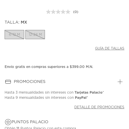
(0)
Sin
puntuación.
TALLA:
MX
Enlace
en
la
6-12 M
12-24 M
misma
página.
GUÍA DE TALLAS
Envío gratis en compras superiores a $399.00 M.N.
PROMOCIONES
Tarjetas Palacio
Hasta
3 mensualidades
sin intereses con
*
PayPal
Hasta
9 mensualidades
sin intereses con
*
DETALLE DE PROMOCIONES
PUNTOS PALACIO
Obtén
11
Puntos Palacio con esta compra.