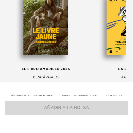
EL LIBRO AMARILLO 2026
LA GAC
DESCÁRGALO
AGOS
TÉRMINOS Y CONDICIONES
AVISO DE PRIVACIDAD
POLITICAS
AÑADIR A LA BOLSA