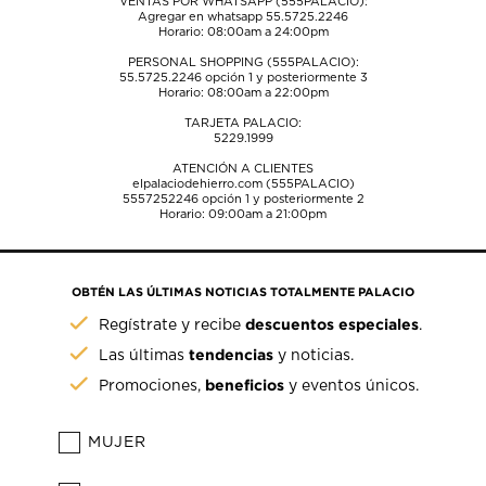
VENTAS POR WHATSAPP (555PALACIO):
Agregar en whatsapp 55.5725.2246
Horario: 08:00am a 24:00pm
PERSONAL SHOPPING (555PALACIO):
55.5725.2246
opción 1 y posteriormente 3
Horario: 08:00am a 22:00pm
TARJETA PALACIO:
5229.1999
ATENCIÓN A CLIENTES
elpalaciodehierro.com (555PALACIO)
5557252246
opción 1 y posteriormente 2
Horario: 09:00am a 21:00pm
OBTÉN LAS ÚLTIMAS NOTICIAS TOTALMENTE PALACIO
descuentos especiales
Regístrate y recibe
.
tendencias
Las últimas
y noticias.
beneficios
Promociones,
y eventos únicos.
MUJER