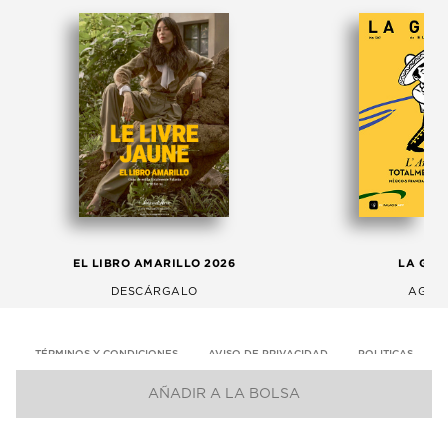
EL LIBRO AMARILLO 2026
LA GAC
DESCÁRGALO
AGOS
TÉRMINOS Y CONDICIONES
AVISO DE PRIVACIDAD
POLITICAS
AÑADIR A LA BOLSA