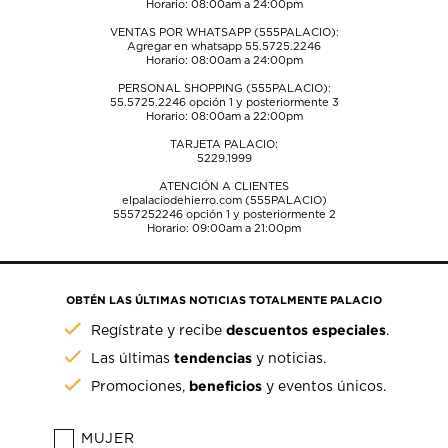
Horario: 08:00am a 24:00pm
VENTAS POR WHATSAPP (555PALACIO):
Agregar en whatsapp 55.5725.2246
Horario: 08:00am a 24:00pm
PERSONAL SHOPPING (555PALACIO):
55.5725.2246
opción 1 y posteriormente 3
Horario: 08:00am a 22:00pm
TARJETA PALACIO:
5229.1999
ATENCIÓN A CLIENTES
elpalaciodehierro.com (555PALACIO)
5557252246
opción 1 y posteriormente 2
Horario: 09:00am a 21:00pm
OBTÉN LAS ÚLTIMAS NOTICIAS TOTALMENTE PALACIO
descuentos especiales
Regístrate y recibe
.
tendencias
Las últimas
y noticias.
beneficios
Promociones,
y eventos únicos.
MUJER