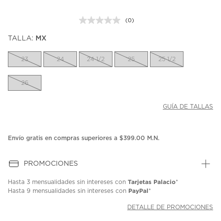
(0)
Sin
puntuación.
TALLA:
MX
Enlace
en
la
23
24
24 1/2
25
25 1/2
misma
página.
26
GUÍA DE TALLAS
Envío gratis en compras superiores a $399.00 M.N.
PROMOCIONES
Tarjetas Palacio
Hasta
3 mensualidades
sin intereses con
*
PayPal
Hasta
9 mensualidades
sin intereses con
*
DETALLE DE PROMOCIONES