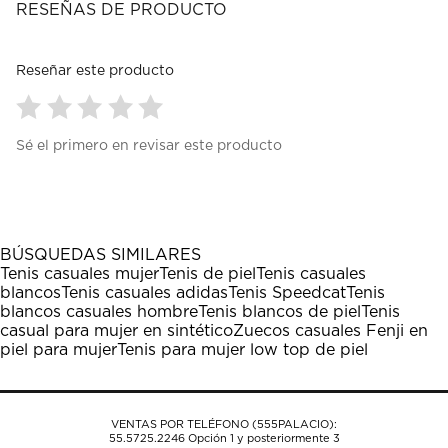
RESEÑAS DE PRODUCTO
Reseñar este producto
Seleccionar
Seleccionar
Seleccionar
Seleccionar
Seleccionar
Sé el primero en revisar este producto
para
para
para
para
para
calificar
calificar
calificar
calificar
calificar
el
el
el
el
el
artículo
artículo
artículo
artículo
artículo
con
con
con
con
con
1
2
3
4
5
BÚSQUEDAS SIMILARES
estrella
estrellas.
estrellas.
estrellas.
estrellas.
Tenis casuales mujer
Tenis de piel
Tenis casuales
Esta
Esta
Esta
Esta
Esta
blancos
Tenis casuales adidas
Tenis Speedcat
Tenis
acción
acción
acción
acción
acción
blancos casuales hombre
Tenis blancos de piel
Tenis
abrirá
abrirá
abrirá
abrirá
abrirá
casual para mujer en sintético
Zuecos casuales Fenji en
el
el
el
el
el
piel para mujer
Tenis para mujer low top de piel
formulario
formulario
formulario
formulario
formulario
de
de
de
de
de
envío.
envío.
envío.
envío.
envío.
VENTAS POR TELÉFONO (555PALACIO):
55.5725.2246
Opción 1 y posteriormente 3