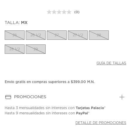
(0)
Sin
puntuación.
TALLA:
MX
Enlace
en
la
26
26 1/2
27
27 1/2
28
misma
página.
28 1/2
29
GUÍA DE TALLAS
Envío gratis en compras superiores a $399.00 M.N.
PROMOCIONES
Tarjetas Palacio
Hasta
3 mensualidades
sin intereses con
*
PayPal
Hasta
9 mensualidades
sin intereses con
*
DETALLE DE PROMOCIONES