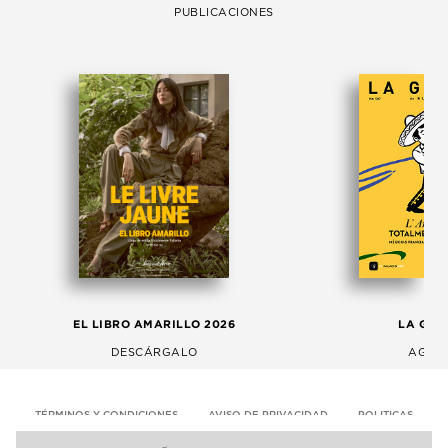
PUBLICACIONES
EL LIBRO AMARILLO 2026
LA GAC
DESCÁRGALO
AGOS
TÉRMINOS Y CONDICIONES
AVISO DE PRIVACIDAD
POLITICAS