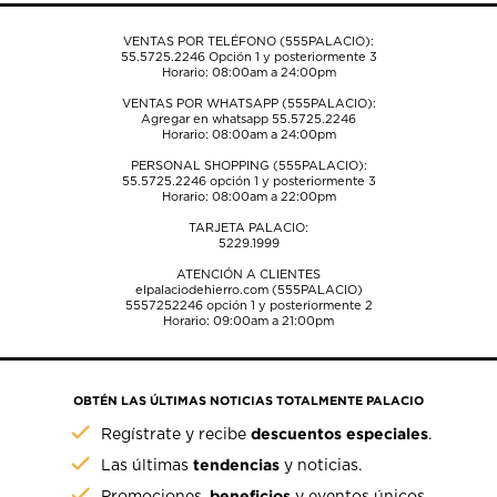
envío.
envío.
envío.
envío.
envío.
VENTAS POR TELÉFONO (555PALACIO):
55.5725.2246
Opción 1 y posteriormente 3
Horario: 08:00am a 24:00pm
VENTAS POR WHATSAPP (555PALACIO):
Agregar en whatsapp 55.5725.2246
Horario: 08:00am a 24:00pm
PERSONAL SHOPPING (555PALACIO):
55.5725.2246
opción 1 y posteriormente 3
Horario: 08:00am a 22:00pm
TARJETA PALACIO:
5229.1999
ATENCIÓN A CLIENTES
elpalaciodehierro.com (555PALACIO)
5557252246
opción 1 y posteriormente 2
Horario: 09:00am a 21:00pm
OBTÉN LAS ÚLTIMAS NOTICIAS TOTALMENTE PALACIO
descuentos especiales
Regístrate y recibe
.
tendencias
Las últimas
y noticias.
beneficios
Promociones,
y eventos únicos.