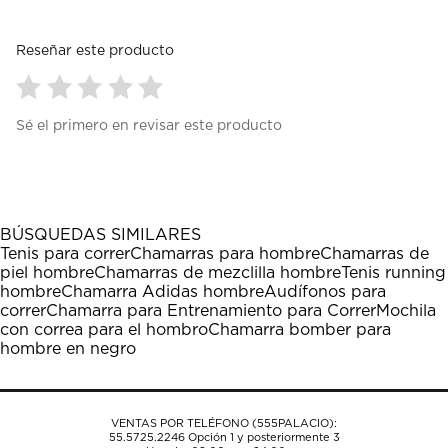
Reseñar este producto
Seleccionar
Seleccionar
Seleccionar
Seleccionar
Seleccionar
Sé el primero en revisar este producto
para
para
para
para
para
calificar
calificar
calificar
calificar
calificar
el
el
el
el
el
artículo
artículo
artículo
artículo
artículo
con
con
con
con
con
1
2
3
4
5
BÚSQUEDAS SIMILARES
estrella
estrellas.
estrellas.
estrellas.
estrellas.
Tenis para correr
Chamarras para hombre
Chamarras de
Esta
Esta
Esta
Esta
Esta
piel hombre
Chamarras de mezclilla hombre
Tenis running
acción
acción
acción
acción
acción
hombre
Chamarra Adidas hombre
Audífonos para
abrirá
abrirá
abrirá
abrirá
abrirá
correr
Chamarra para Entrenamiento para Correr
Mochila
el
el
el
el
el
con correa para el hombro
Chamarra bomber para
formulario
formulario
formulario
formulario
formulario
hombre en negro
de
de
de
de
de
envío.
envío.
envío.
envío.
envío.
VENTAS POR TELÉFONO (555PALACIO):
55.5725.2246
Opción 1 y posteriormente 3