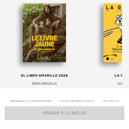
EL LIBRO AMARILLO 2026
LA GAC
DESCÁRGALO
AGOS
TÉRMINOS Y CONDICIONES
AVISO DE PRIVACIDAD
POLITICAS
AÑADIR A LA BOLSA