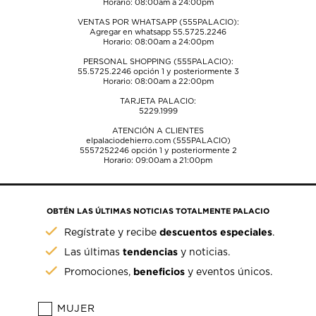
Horario: 08:00am a 24:00pm
VENTAS POR WHATSAPP (555PALACIO):
Agregar en whatsapp 55.5725.2246
Horario: 08:00am a 24:00pm
PERSONAL SHOPPING (555PALACIO):
55.5725.2246
opción 1 y posteriormente 3
Horario: 08:00am a 22:00pm
TARJETA PALACIO:
5229.1999
ATENCIÓN A CLIENTES
elpalaciodehierro.com (555PALACIO)
5557252246
opción 1 y posteriormente 2
Horario: 09:00am a 21:00pm
OBTÉN LAS ÚLTIMAS NOTICIAS TOTALMENTE PALACIO
descuentos especiales
Regístrate y recibe
.
tendencias
Las últimas
y noticias.
beneficios
Promociones,
y eventos únicos.
MUJER