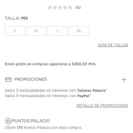
(0)
Sin
puntuación.
TALLA:
MX
Enlace
en
la
S
M
L
XL
misma
página.
GUÍA DE TALLAS
Envío gratis en compras superiores a $399.00 M.N.
PROMOCIONES
Tarjetas Palacio
Hasta
3 mensualidades
sin intereses con
*
PayPal
Hasta
9 mensualidades
sin intereses con
*
DETALLE DE PROMOCIONES
PUNTOS PALACIO
Obtén
175
Puntos Palacio con esta compra.