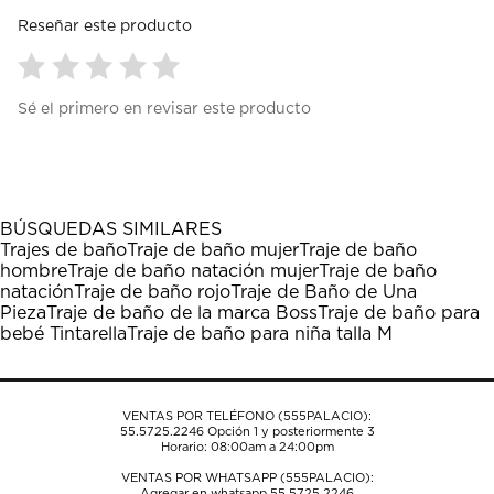
Reseñar este producto
Seleccionar
Seleccionar
Seleccionar
Seleccionar
Seleccionar
Sé el primero en revisar este producto
para
para
para
para
para
calificar
calificar
calificar
calificar
calificar
el
el
el
el
el
artículo
artículo
artículo
artículo
artículo
con
con
con
con
con
1
2
3
4
5
BÚSQUEDAS SIMILARES
estrella
estrellas.
estrellas.
estrellas.
estrellas.
Trajes de baño
Traje de baño mujer
Traje de baño
Esta
Esta
Esta
Esta
Esta
hombre
Traje de baño natación mujer
Traje de baño
acción
acción
acción
acción
acción
natación
Traje de baño rojo
Traje de Baño de Una
abrirá
abrirá
abrirá
abrirá
abrirá
Pieza
Traje de baño de la marca Boss
Traje de baño para
el
el
el
el
el
bebé Tintarella
Traje de baño para niña talla M
formulario
formulario
formulario
formulario
formulario
de
de
de
de
de
envío.
envío.
envío.
envío.
envío.
VENTAS POR TELÉFONO (555PALACIO):
55.5725.2246
Opción 1 y posteriormente 3
Horario: 08:00am a 24:00pm
VENTAS POR WHATSAPP (555PALACIO):
Agregar en whatsapp 55.5725.2246