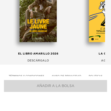
EL LIBRO AMARILLO 2026
LA GAC
DESCÁRGALO
AGOS
TÉRMINOS Y CONDICIONES
AVISO DE PRIVACIDAD
POLITICAS
AÑADIR A LA BOLSA