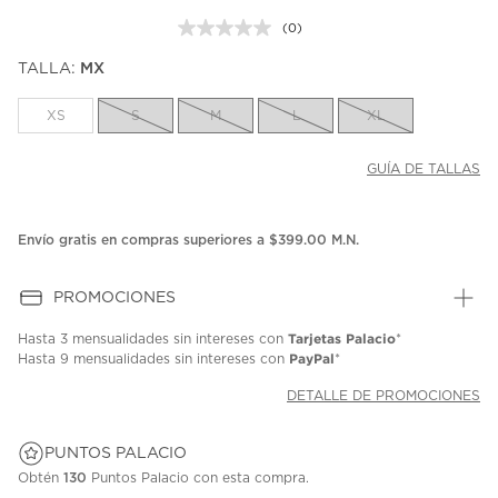
(0)
Sin
puntuación.
TALLA:
MX
Enlace
en
la
XS
S
M
L
XL
misma
página.
GUÍA DE TALLAS
Envío gratis en compras superiores a $399.00 M.N.
PROMOCIONES
Tarjetas Palacio
Hasta
3 mensualidades
sin intereses con
*
PayPal
Hasta
9 mensualidades
sin intereses con
*
DETALLE DE PROMOCIONES
PUNTOS PALACIO
Obtén
130
Puntos Palacio con esta compra.