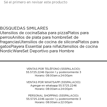
Sé el primero en revisar este producto
para
para
para
para
para
calificar
calificar
calificar
calificar
calificar
el
el
el
el
el
artículo
artículo
artículo
artículo
artículo
con
con
con
con
con
1
2
3
4
5
BÚSQUEDAS SIMILARES
estrella
estrellas.
estrellas.
estrellas.
estrellas.
Utensilios de cocina
Salsa para pizza
Platos para
Esta
Esta
Esta
Esta
Esta
perros
Anillos de plata para hombre
Set de
acción
acción
acción
acción
acción
fragancias
Utensilios de cocina de silicona
Platos para
abrirá
abrirá
abrirá
abrirá
abrirá
gatos
Playera Essential para niña
Utensilios de cocina
el
el
el
el
el
NordicWare
Set Deportivo para Hombre
formulario
formulario
formulario
formulario
formulario
de
de
de
de
de
envío.
envío.
envío.
envío.
envío.
VENTAS POR TELÉFONO (555PALACIO):
55.5725.2246
Opción 1 y posteriormente 3
Horario: 08:00am a 24:00pm
VENTAS POR WHATSAPP (555PALACIO):
Agregar en whatsapp 55.5725.2246
Horario: 08:00am a 24:00pm
PERSONAL SHOPPING (555PALACIO):
55.5725.2246
opción 1 y posteriormente 3
Horario: 08:00am a 22:00pm