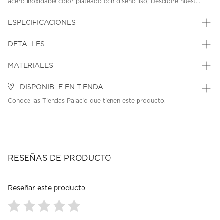
acero inoxidable color plateado con diseño liso; Descubre nuest...
ESPECIFICACIONES
DETALLES
MATERIALES
DISPONIBLE EN TIENDA
Conoce las Tiendas Palacio que tienen este producto.
RESEÑAS DE PRODUCTO
Reseñar este producto
Seleccionar
Seleccionar
Seleccionar
Seleccionar
Seleccionar