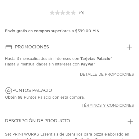
(0)
Sin
puntuación.
Enlace
en
Envío gratis en compras superiores a $399.00 M.N.
la
misma
página.
PROMOCIONES
Tarjetas Palacio
Hasta
3 mensualidades
sin intereses con
*
PayPal
Hasta
9 mensualidades
sin intereses con
*
DETALLE DE PROMOCIONES
PUNTOS PALACIO
Obtén
68
Puntos Palacio con esta compra.
TÉRMINOS Y CONDICIONES
DESCRIPCIÓN DE PRODUCTO
Set PRINTWORKS Essentials de utensilios para pizza elaborado en