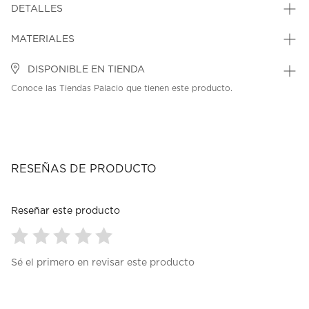
DETALLES
MATERIALES
DISPONIBLE EN TIENDA
Conoce las Tiendas Palacio que tienen este producto.
RESEÑAS DE PRODUCTO
Reseñar este producto
Seleccionar
Seleccionar
Seleccionar
Seleccionar
Seleccionar
Sé el primero en revisar este producto
para
para
para
para
para
calificar
calificar
calificar
calificar
calificar
el
el
el
el
el
artículo
artículo
artículo
artículo
artículo