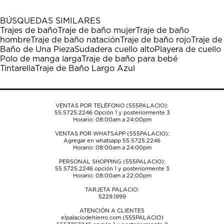
con
con
con
con
con
1
2
3
4
5
BÚSQUEDAS SIMILARES
estrella
estrellas.
estrellas.
estrellas.
estrellas.
Trajes de baño
Traje de baño mujer
Traje de baño
Esta
Esta
Esta
Esta
Esta
hombre
Traje de baño natación
Traje de baño rojo
Traje de
acción
acción
acción
acción
acción
Baño de Una Pieza
Sudadera cuello alto
Playera de cuello
abrirá
abrirá
abrirá
abrirá
abrirá
Polo de manga larga
Traje de baño para bebé
el
el
el
el
el
Tintarella
Traje de Baño Largo Azul
formulario
formulario
formulario
formulario
formulario
de
de
de
de
de
envío.
envío.
envío.
envío.
envío.
VENTAS POR TELÉFONO (555PALACIO):
55.5725.2246
Opción 1 y posteriormente 3
Horario: 08:00am a 24:00pm
VENTAS POR WHATSAPP (555PALACIO):
Agregar en whatsapp 55.5725.2246
Horario: 08:00am a 24:00pm
PERSONAL SHOPPING (555PALACIO):
55.5725.2246
opción 1 y posteriormente 3
Horario: 08:00am a 22:00pm
TARJETA PALACIO:
5229.1999
ATENCIÓN A CLIENTES
elpalaciodehierro.com (555PALACIO)