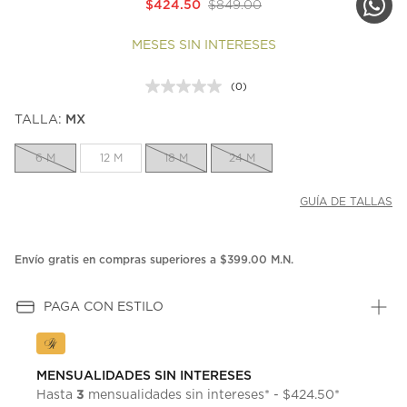
$424.50
$849.00
MESES SIN INTERESES
(0)
Sin
puntuación.
TALLA:
MX
Enlace
en
la
6 M
12 M
18 M
24 M
misma
página.
GUÍA DE TALLAS
Envío gratis en compras superiores a $399.00 M.N.
PAGA CON ESTILO
MENSUALIDADES SIN INTERESES
3
Hasta
mensualidades sin intereses* - $424.50*