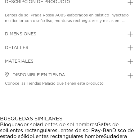
DESCRIPCIÓN DE PRODUCTO
Lentes de sol Prada Rosse A08S elaborados en plástico inyectado
multicolor con diseño liso, monturas rectangulares y micas en t...
DIMENSIONES
DETALLES
MATERIALES
DISPONIBLE EN TIENDA
Conoce las Tiendas Palacio que tienen este producto.
BÚSQUEDAS SIMILARES
Bloqueador solar
Lentes de sol hombres
Gafas de
sol
Lentes rectangulares
Lentes de sol Ray-Ban
Disco de
estado sólido
Lentes rectangulares hombre
Sudadera