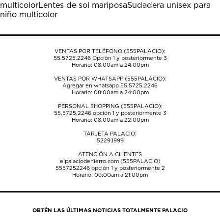
multicolor
Lentes de sol mariposa
Sudadera unisex para
niño multicolor
VENTAS POR TELÉFONO (555PALACIO):
55.5725.2246
Opción 1 y posteriormente 3
Horario: 08:00am a 24:00pm
VENTAS POR WHATSAPP (555PALACIO):
Agregar en whatsapp 55.5725.2246
Horario: 08:00am a 24:00pm
PERSONAL SHOPPING (555PALACIO):
55.5725.2246
opción 1 y posteriormente 3
Horario: 08:00am a 22:00pm
TARJETA PALACIO:
5229.1999
ATENCIÓN A CLIENTES
elpalaciodehierro.com (555PALACIO)
5557252246
opción 1 y posteriormente 2
Horario: 09:00am a 21:00pm
OBTÉN LAS ÚLTIMAS NOTICIAS TOTALMENTE PALACIO