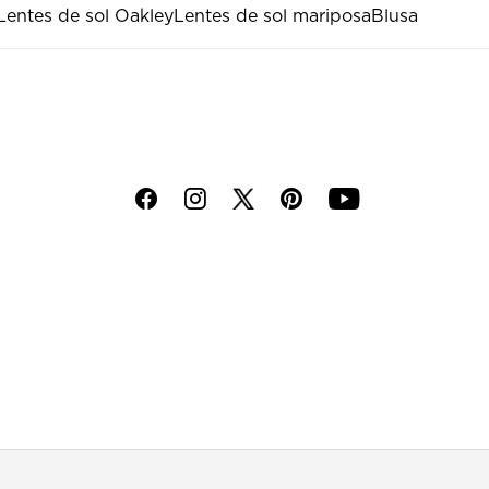
Lentes de sol Oakley
Lentes de sol mariposa
Blusa
f
i
p
y