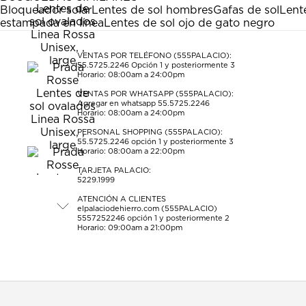
Bloqueador solar
Lentes de sol hombres
Gafas de sol
Lent
estampada en línea
Lentes de sol ojo de gato negro
VENTAS POR TELÉFONO (555PALACIO):
55.5725.2246
Opción 1 y posteriormente 3
Horario: 08:00am a 24:00pm
VENTAS POR WHATSAPP (555PALACIO):
Agregar en whatsapp 55.5725.2246
Horario: 08:00am a 24:00pm
PERSONAL SHOPPING (555PALACIO):
55.5725.2246
opción 1 y posteriormente 3
Horario: 08:00am a 22:00pm
TARJETA PALACIO:
5229.1999
ATENCIÓN A CLIENTES
elpalaciodehierro.com (555PALACIO)
5557252246
opción 1 y posteriormente 2
Horario: 09:00am a 21:00pm