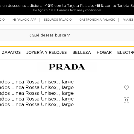
-10%
-15%
de un descuento adicional
con tu Tarjeta Palacio,
con tu Tarjeta S
De Agosto 7 al 9. Consulta términos y condiciones
CIO
MI PALACIO APP
SEGUROS PALACIO
GASTRONOMÍA PALACIO
VIAJES
ZAPATOS
JOYERÍA Y RELOJES
BELLEZA
HOGAR
ELECTR