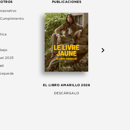
SOTROS
PUBLICACIONES
rporativo
e Cumplimiento
tica
abajo
ual 2025
dad
Búsqueda
LA 
EL LIBRO AMARILLO 2026
AG
DESCÁRGALO