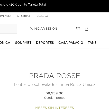
-20%
ocio o
con tu Tarjeta Total
 PALACIO
ARISTOPET
CELEBRA
INICIAR SESIÓN
ÓNICA
GOURMET
DEPORTES
CASA PALACIO
TANE
PRADA ROSSE
Lentes de sol ovalados Linea Rossa Unisex
$8,959.00
Quedan pocos
MESES SIN INTERESES