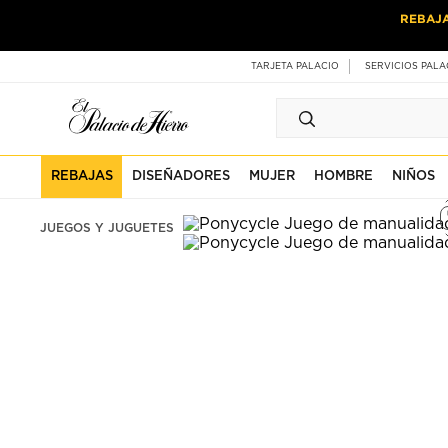
Ir
Ir
REBAJ
al
al
contenido
contenido
principal
de
TARJETA PALACIO
SERVICIOS PALA
pie
de
página
REBAJAS
DISEÑADORES
MUJER
HOMBRE
NIÑOS
JUEGOS Y JUGUETES