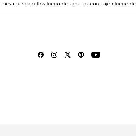
 mesa para adultos
Juego de sábanas con cajón
Juego de
f
i
p
y