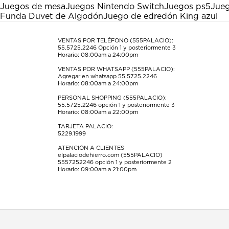
Esta
Esta
Esta
Esta
Esta
Juegos de mesa
Juegos Nintendo Switch
Juegos ps5
Jueg
acción
acción
acción
acción
acción
Funda Duvet de Algodón
Juego de edredón King azul
abrirá
abrirá
abrirá
abrirá
abrirá
el
el
el
el
el
formulario
formulario
formulario
formulario
formulario
VENTAS POR TELÉFONO (555PALACIO):
55.5725.2246
Opción 1 y posteriormente 3
de
de
de
de
de
Horario: 08:00am a 24:00pm
envío.
envío.
envío.
envío.
envío.
VENTAS POR WHATSAPP (555PALACIO):
Agregar en whatsapp 55.5725.2246
Horario: 08:00am a 24:00pm
PERSONAL SHOPPING (555PALACIO):
55.5725.2246
opción 1 y posteriormente 3
Horario: 08:00am a 22:00pm
TARJETA PALACIO:
5229.1999
ATENCIÓN A CLIENTES
elpalaciodehierro.com (555PALACIO)
5557252246
opción 1 y posteriormente 2
Horario: 09:00am a 21:00pm