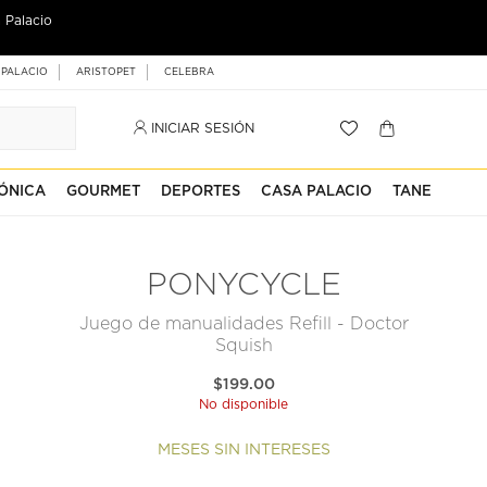
 Palacio
 PALACIO
ARISTOPET
CELEBRA
INICIAR SESIÓN
ÓNICA
GOURMET
DEPORTES
CASA PALACIO
TANE
PONYCYCLE
Juego de manualidades Refill - Doctor
Squish
$199.00
No disponible
MESES SIN INTERESES