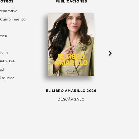
SOTROS
PUBLICACIONES
rporativo
e Cumplimiento
tica
abajo
ual 2024
dad
Búsqueda
LA 
EL LIBRO AMARILLO 2026
AG
DESCÁRGALO