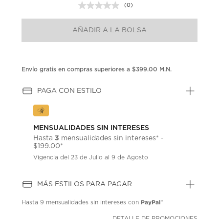
(0)
Sin
puntuación.
Enlace
AÑADIR A LA BOLSA
en
la
misma
página.
Envío gratis en compras superiores a $399.00 M.N.
PAGA CON ESTILO
MENSUALIDADES SIN INTERESES
3
Hasta
mensualidades sin intereses* -
$199.00*
Vigencia del 23 de Julio al 9 de Agosto
MÁS ESTILOS PARA PAGAR
PayPal
Hasta
9 mensualidades
sin intereses con
*
DETALLE DE PROMOCIONES