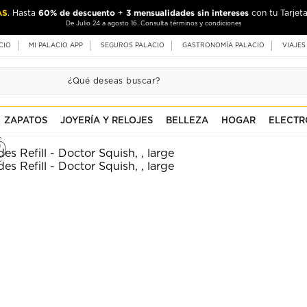
AS
60% de descuento
3 mensualidades sin intereses
. Hasta
+
con tu Tarjeta
De Julio 24 a agosto 16. Consulta términos y condiciones
CIO
MI PALACIO APP
SEGUROS PALACIO
GASTRONOMÍA PALACIO
VIAJES
ZAPATOS
JOYERÍA Y RELOJES
BELLEZA
HOGAR
ELECTR