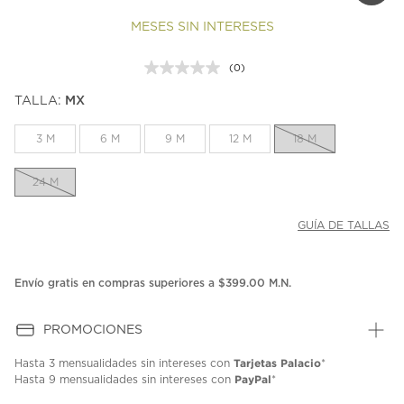
MESES SIN INTERESES
(0)
Sin
puntuación.
TALLA:
MX
Enlace
en
la
3 M
6 M
9 M
12 M
18 M
misma
página.
24 M
GUÍA DE TALLAS
Envío gratis en compras superiores a $399.00 M.N.
PROMOCIONES
Tarjetas Palacio
Hasta
3 mensualidades
sin intereses con
*
PayPal
Hasta
9 mensualidades
sin intereses con
*