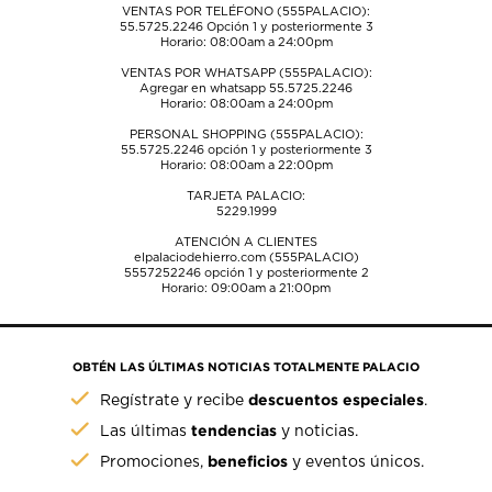
VENTAS POR TELÉFONO (555PALACIO):
55.5725.2246
Opción 1 y posteriormente 3
Horario: 08:00am a 24:00pm
VENTAS POR WHATSAPP (555PALACIO):
Agregar en whatsapp 55.5725.2246
Horario: 08:00am a 24:00pm
PERSONAL SHOPPING (555PALACIO):
55.5725.2246
opción 1 y posteriormente 3
Horario: 08:00am a 22:00pm
TARJETA PALACIO:
5229.1999
ATENCIÓN A CLIENTES
elpalaciodehierro.com (555PALACIO)
5557252246
opción 1 y posteriormente 2
Horario: 09:00am a 21:00pm
OBTÉN LAS ÚLTIMAS NOTICIAS TOTALMENTE PALACIO
descuentos especiales
Regístrate y recibe
.
tendencias
Las últimas
y noticias.
beneficios
Promociones,
y eventos únicos.