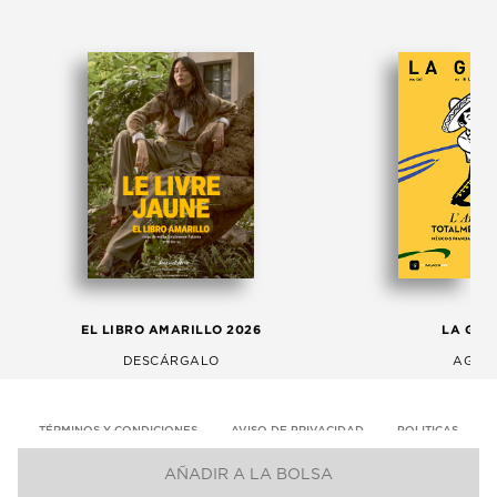
EL LIBRO AMARILLO 2026
LA GAC
DESCÁRGALO
AGOS
TÉRMINOS Y CONDICIONES
AVISO DE PRIVACIDAD
POLITICAS
AÑADIR A LA BOLSA