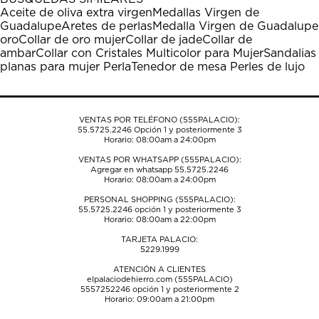
estrella
estrellas.
estrellas.
estrellas.
estrellas.
Aceite de oliva extra virgen
Medallas Virgen de
Esta
Esta
Esta
Esta
Esta
Guadalupe
Aretes de perlas
Medalla Virgen de Guadalupe
acción
acción
acción
acción
acción
oro
Collar de oro mujer
Collar de jade
Collar de
abrirá
abrirá
abrirá
abrirá
abrirá
ambar
Collar con Cristales Multicolor para Mujer
Sandalias
el
el
el
el
el
planas para mujer Perla
Tenedor de mesa Perles de lujo
formulario
formulario
formulario
formulario
formulario
de
de
de
de
de
envío.
envío.
envío.
envío.
envío.
VENTAS POR TELÉFONO (555PALACIO):
55.5725.2246
Opción 1 y posteriormente 3
Horario: 08:00am a 24:00pm
VENTAS POR WHATSAPP (555PALACIO):
Agregar en whatsapp 55.5725.2246
Horario: 08:00am a 24:00pm
PERSONAL SHOPPING (555PALACIO):
55.5725.2246
opción 1 y posteriormente 3
Horario: 08:00am a 22:00pm
TARJETA PALACIO:
5229.1999
ATENCIÓN A CLIENTES
elpalaciodehierro.com (555PALACIO)
5557252246
opción 1 y posteriormente 2
Horario: 09:00am a 21:00pm