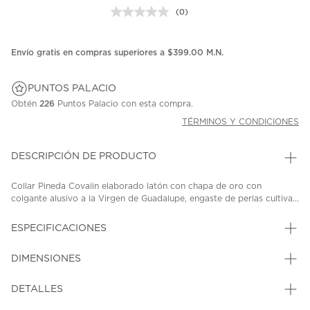
(0)
Sin
puntuación.
Enlace
en
Envío gratis en compras superiores a $399.00 M.N.
la
misma
página.
PUNTOS PALACIO
Obtén
226
Puntos Palacio con esta compra.
TÉRMINOS Y CONDICIONES
DESCRIPCIÓN DE PRODUCTO
Collar Pineda Covalin elaborado latón con chapa de oro con
colgante alusivo a la Virgen de Guadalupe, engaste de perlas cultiva...
ESPECIFICACIONES
DIMENSIONES
DETALLES