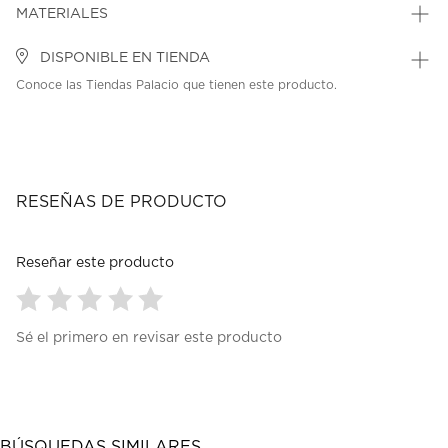
MATERIALES
DISPONIBLE EN TIENDA
Conoce las Tiendas Palacio que tienen este producto.
RESEÑAS DE PRODUCTO
Reseñar este producto
Seleccionar
Seleccionar
Seleccionar
Seleccionar
Seleccionar
Sé el primero en revisar este producto
para
para
para
para
para
calificar
calificar
calificar
calificar
calificar
el
el
el
el
el
artículo
artículo
artículo
artículo
artículo
con
con
con
con
con
1
2
3
4
5
BÚSQUEDAS SIMILARES