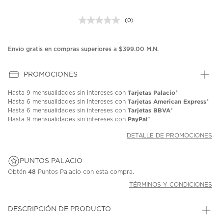
(0)
Sin
puntuación.
Enlace
en
Envío gratis en compras superiores a $399.00 M.N.
la
misma
página.
PROMOCIONES
Tarjetas Palacio
Hasta
9 mensualidades
sin intereses con
*
Tarjetas American Express
Hasta
6 mensualidades
sin intereses con
*
Tarjetas BBVA
Hasta
6 mensualidades
sin intereses con
*
PayPal
Hasta
9 mensualidades
sin intereses con
*
DETALLE DE PROMOCIONES
PUNTOS PALACIO
Obtén
48
Puntos Palacio con esta compra.
TÉRMINOS Y CONDICIONES
DESCRIPCIÓN DE PRODUCTO