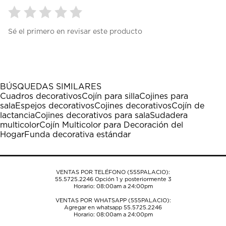
Seleccionar
Seleccionar
Seleccionar
Seleccionar
Seleccionar
Sé el primero en revisar este producto
para
para
para
para
para
calificar
calificar
calificar
calificar
calificar
el
el
el
el
el
artículo
artículo
artículo
artículo
artículo
con
con
con
con
con
1
2
3
4
5
BÚSQUEDAS SIMILARES
estrella
estrellas.
estrellas.
estrellas.
estrellas.
Cuadros decorativos
Cojín para silla
Cojines para
Esta
Esta
Esta
Esta
Esta
sala
Espejos decorativos
Cojines decorativos
Cojín de
acción
acción
acción
acción
acción
lactancia
Cojines decorativos para sala
Sudadera
abrirá
abrirá
abrirá
abrirá
abrirá
multicolor
Cojín Multicolor para Decoración del
el
el
el
el
el
Hogar
Funda decorativa estándar
formulario
formulario
formulario
formulario
formulario
de
de
de
de
de
envío.
envío.
envío.
envío.
envío.
VENTAS POR TELÉFONO (555PALACIO):
55.5725.2246
Opción 1 y posteriormente 3
Horario: 08:00am a 24:00pm
VENTAS POR WHATSAPP (555PALACIO):
Agregar en whatsapp 55.5725.2246
Horario: 08:00am a 24:00pm