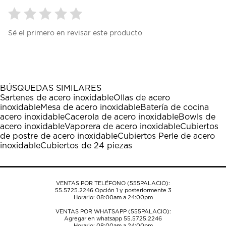
Seleccionar
Seleccionar
Seleccionar
Seleccionar
Seleccionar
Sé el primero en revisar este producto
para
para
para
para
para
calificar
calificar
calificar
calificar
calificar
el
el
el
el
el
artículo
artículo
artículo
artículo
artículo
con
con
con
con
con
1
2
3
4
5
BÚSQUEDAS SIMILARES
estrella
estrellas.
estrellas.
estrellas.
estrellas.
Sartenes de acero inoxidable
Ollas de acero
Esta
Esta
Esta
Esta
Esta
inoxidable
Mesa de acero inoxidable
Batería de cocina
acción
acción
acción
acción
acción
acero inoxidable
Cacerola de acero inoxidable
Bowls de
abrirá
abrirá
abrirá
abrirá
abrirá
acero inoxidable
Vaporera de acero inoxidable
Cubiertos
el
el
el
el
el
de postre de acero inoxidable
Cubiertos Perle de acero
formulario
formulario
formulario
formulario
formulario
inoxidable
Cubiertos de 24 piezas
de
de
de
de
de
envío.
envío.
envío.
envío.
envío.
VENTAS POR TELÉFONO (555PALACIO):
55.5725.2246
Opción 1 y posteriormente 3
Horario: 08:00am a 24:00pm
VENTAS POR WHATSAPP (555PALACIO):
Agregar en whatsapp 55.5725.2246
Horario: 08:00am a 24:00pm