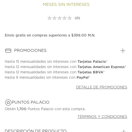
MESES SIN INTERESES
(0)
Sin
puntuación.
Enlace
en
Envío gratis en compras superiores a $399.00 M.N.
la
misma
página.
PROMOCIONES
Tarjetas Palacio
Hasta
15 mensualidades
sin intereses con
*
Tarjetas American Express
Hasta
12 mensualidades
sin intereses con
*
Tarjetas BBVA
Hasta
12 mensualidades
sin intereses con
*
PayPal
Hasta
9 mensualidades
sin intereses con
*
DETALLE DE PROMOCIONES
PUNTOS PALACIO
Obtén
1,700
Puntos Palacio con esta compra.
TÉRMINOS Y CONDICIONES
DESCRIPCIÓN DE PRODUCTO