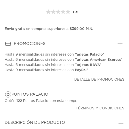
(0)
Sin
puntuación.
Enlace
en
Envío gratis en compras superiores a $399.00 M.N.
la
misma
página.
PROMOCIONES
Tarjetas Palacio
Hasta
9 mensualidades
sin intereses con
*
Tarjetas American Express
Hasta
6 mensualidades
sin intereses con
*
Tarjetas BBVA
Hasta
6 mensualidades
sin intereses con
*
PayPal
Hasta
9 mensualidades
sin intereses con
*
DETALLE DE PROMOCIONES
PUNTOS PALACIO
Obtén
122
Puntos Palacio con esta compra.
TÉRMINOS Y CONDICIONES
DESCRIPCIÓN DE PRODUCTO