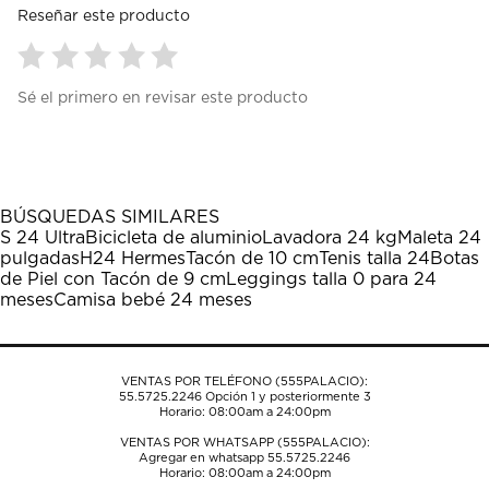
Reseñar este producto
Seleccionar
Seleccionar
Seleccionar
Seleccionar
Seleccionar
Sé el primero en revisar este producto
para
para
para
para
para
calificar
calificar
calificar
calificar
calificar
el
el
el
el
el
artículo
artículo
artículo
artículo
artículo
con
con
con
con
con
1
2
3
4
5
BÚSQUEDAS SIMILARES
estrella
estrellas.
estrellas.
estrellas.
estrellas.
S 24 Ultra
Bicicleta de aluminio
Lavadora 24 kg
Maleta 24
Esta
Esta
Esta
Esta
Esta
pulgadas
H24 Hermes
Tacón de 10 cm
Tenis talla 24
Botas
acción
acción
acción
acción
acción
de Piel con Tacón de 9 cm
Leggings talla 0 para 24
abrirá
abrirá
abrirá
abrirá
abrirá
meses
Camisa bebé 24 meses
el
el
el
el
el
formulario
formulario
formulario
formulario
formulario
de
de
de
de
de
envío.
envío.
envío.
envío.
envío.
VENTAS POR TELÉFONO (555PALACIO):
55.5725.2246
Opción 1 y posteriormente 3
Horario: 08:00am a 24:00pm
VENTAS POR WHATSAPP (555PALACIO):
Agregar en whatsapp 55.5725.2246
Horario: 08:00am a 24:00pm