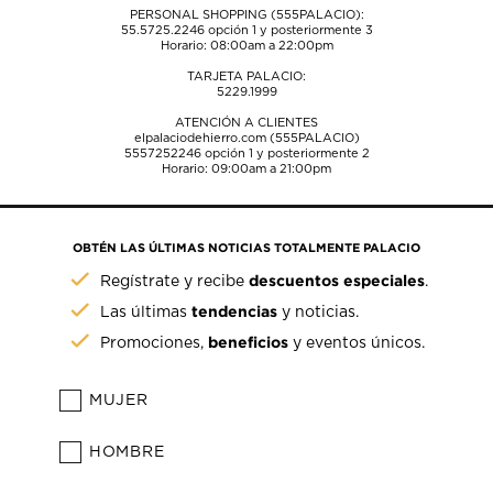
PERSONAL SHOPPING (555PALACIO):
55.5725.2246
opción 1 y posteriormente 3
Horario: 08:00am a 22:00pm
TARJETA PALACIO:
5229.1999
ATENCIÓN A CLIENTES
elpalaciodehierro.com (555PALACIO)
5557252246
opción 1 y posteriormente 2
Horario: 09:00am a 21:00pm
OBTÉN LAS ÚLTIMAS NOTICIAS TOTALMENTE PALACIO
descuentos especiales
Regístrate y recibe
.
tendencias
Las últimas
y noticias.
beneficios
Promociones,
y eventos únicos.
MUJER
HOMBRE