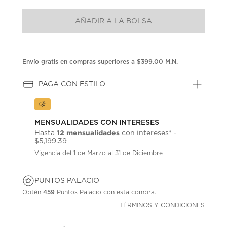
puntuación.
Enlace
AÑADIR A LA BOLSA
en
la
misma
página.
Envío gratis en compras superiores a $399.00 M.N.
PAGA CON ESTILO
MENSUALIDADES CON INTERESES
12 mensualidades
Hasta
con intereses* -
$5,199.39
Vigencia del 1 de Marzo al 31 de Diciembre
PUNTOS PALACIO
Obtén
459
Puntos Palacio con esta compra.
TÉRMINOS Y CONDICIONES