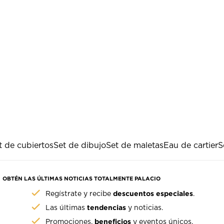
t de cubiertos
Set de dibujo
Set de maletas
Eau de cartier
S
OBTÉN LAS ÚLTIMAS NOTICIAS TOTALMENTE PALACIO
descuentos especiales
Regístrate y recibe
.
tendencias
Las últimas
y noticias.
beneficios
Promociones,
y eventos únicos.