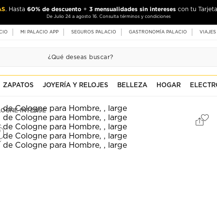
AS
60% de descuento
3 mensualidades sin intereses
. Hasta
+
con tu Tarjeta
De Julio 24 a agosto 16. Consulta términos y condiciones
CIO
MI PALACIO APP
SEGUROS PALACIO
GASTRONOMÍA PALACIO
VIAJES
ZAPATOS
JOYERÍA Y RELOJES
BELLEZA
HOGAR
ELECTR
OGNE INTENSE