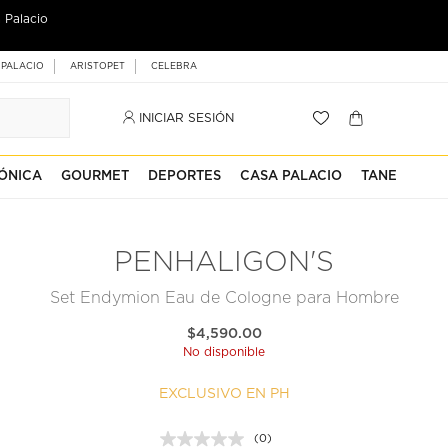
 Palacio
 PALACIO
ARISTOPET
CELEBRA
INICIAR SESIÓN
ÓNICA
GOURMET
DEPORTES
CASA PALACIO
TANE
PENHALIGON'S
Set Endymion Eau de Cologne para Hombre
$4,590.00
No disponible
EXCLUSIVO EN PH
(0)
Sin