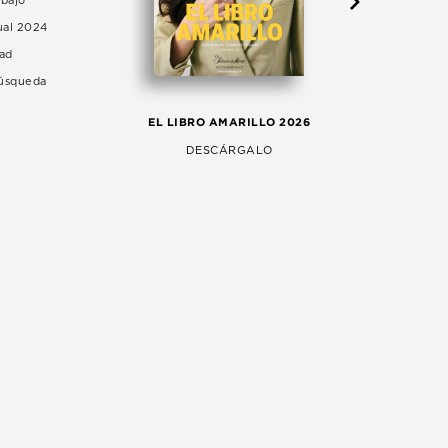
abajo
ual 2024
dad
Búsqueda
LA 
EL LIBRO AMARILLO 2026
AG
DESCÁRGALO