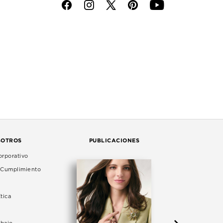
f
i
p
y
SOTROS
PUBLICACIONES
rporativo
e Cumplimiento
tica