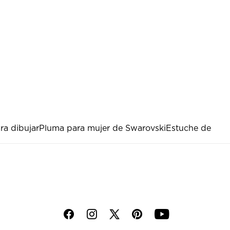
ra dibujar
Pluma para mujer de Swarovski
Estuche de
f
i
p
y