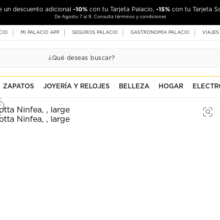
-10%
-15%
de un descuento adicional
con tu Tarjeta Palacio,
con tu Tarjeta S
De Agosto 7 al 9. Consulta términos y condiciones
CIO
MI PALACIO APP
SEGUROS PALACIO
GASTRONOMÍA PALACIO
VIAJES
ZAPATOS
JOYERÍA Y RELOJES
BELLEZA
HOGAR
ELECTR