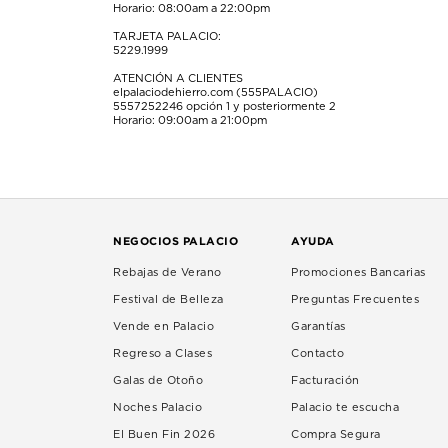
Horario: 08:00am a 22:00pm
TARJETA PALACIO:
5229.1999
ATENCIÓN A CLIENTES
elpalaciodehierro.com (555PALACIO)
5557252246
opción 1 y posteriormente 2
Horario: 09:00am a 21:00pm
NEGOCIOS PALACIO
AYUDA
Rebajas de Verano
Promociones Bancarias
Festival de Belleza
Preguntas Frecuentes
Vende en Palacio
Garantías
Regreso a Clases
Contacto
Galas de Otoño
Facturación
Noches Palacio
Palacio te escucha
El Buen Fin 2026
Compra Segura