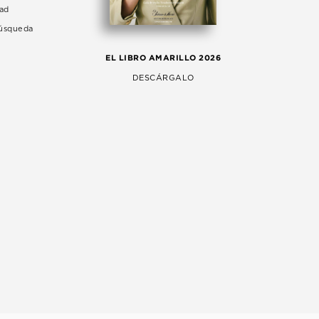
dad
Búsqueda
LA 
EL LIBRO AMARILLO 2026
AG
DESCÁRGALO