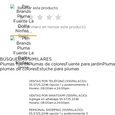
Reseñar este producto
Seleccionar
Seleccionar
Seleccionar
Seleccionar
Seleccionar
Sé el primero en revisar este producto
para
para
para
para
para
calificar
calificar
calificar
calificar
calificar
el
el
el
el
el
artículo
artículo
artículo
artículo
artículo
con
con
con
con
con
1
2
3
4
5
estrella
estrellas.
estrellas.
estrellas.
estrellas.
BÚSQUEDAS SIMILARES
Esta
Esta
Esta
Esta
Esta
Plumas fuente
Plumas de colores
Fuente para jardín
Pluma
acción
acción
acción
acción
acción
plumas de colores
Estuche para plumas
abrirá
abrirá
abrirá
abrirá
abrirá
el
el
el
el
el
formulario
formulario
formulario
formulario
formulario
VENTAS POR TELÉFONO (555PALACIO):
55.5725.2246
Opción 1 y posteriormente 3
de
de
de
de
de
Horario: 08:00am a 24:00pm
envío.
envío.
envío.
envío.
envío.
VENTAS POR WHATSAPP (555PALACIO):
Agregar en whatsapp 55.5725.2246
Horario: 08:00am a 24:00pm
PERSONAL SHOPPING (555PALACIO):
55.5725.2246
opción 1 y posteriormente 3