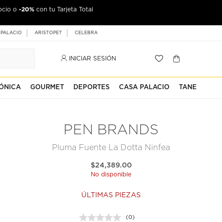
-20%
ocio o
con tu Tarjeta Total
 PALACIO
ARISTOPET
CELEBRA
INICIAR SESIÓN
ÓNICA
GOURMET
DEPORTES
CASA PALACIO
TANE
PEN BRANDS
Pluma Fuente La Dotta Ninfea
$24,389.00
No disponible
ÚLTIMAS PIEZAS
(0)
Sin