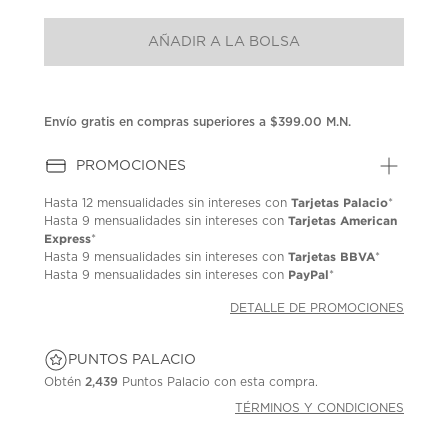
puntuación.
Enlace
AÑADIR A LA BOLSA
en
la
misma
página.
Envío gratis en compras superiores a $399.00 M.N.
PROMOCIONES
Tarjetas Palacio
Hasta
12 mensualidades
sin intereses con
*
Tarjetas American
Hasta
9 mensualidades
sin intereses con
Express
*
Tarjetas BBVA
Hasta
9 mensualidades
sin intereses con
*
PayPal
Hasta
9 mensualidades
sin intereses con
*
DETALLE DE PROMOCIONES
PUNTOS PALACIO
Obtén
2,439
Puntos Palacio con esta compra.
TÉRMINOS Y CONDICIONES