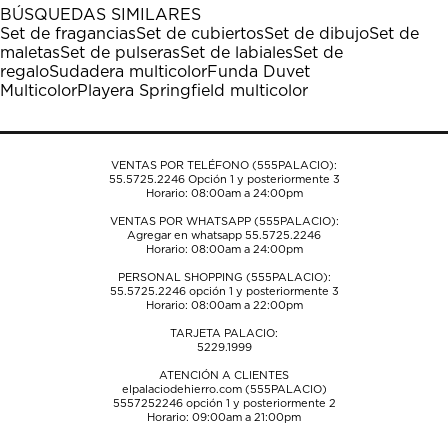
1
2
3
4
5
BÚSQUEDAS SIMILARES
estrella
estrellas.
estrellas.
estrellas.
estrellas.
Set de fragancias
Set de cubiertos
Set de dibujo
Set de
Esta
Esta
Esta
Esta
Esta
maletas
Set de pulseras
Set de labiales
Set de
acción
acción
acción
acción
acción
regalo
Sudadera multicolor
Funda Duvet
abrirá
abrirá
abrirá
abrirá
abrirá
Multicolor
Playera Springfield multicolor
el
el
el
el
el
formulario
formulario
formulario
formulario
formulario
de
de
de
de
de
envío.
envío.
envío.
envío.
envío.
VENTAS POR TELÉFONO (555PALACIO):
55.5725.2246
Opción 1 y posteriormente 3
Horario: 08:00am a 24:00pm
VENTAS POR WHATSAPP (555PALACIO):
Agregar en whatsapp 55.5725.2246
Horario: 08:00am a 24:00pm
PERSONAL SHOPPING (555PALACIO):
55.5725.2246
opción 1 y posteriormente 3
Horario: 08:00am a 22:00pm
TARJETA PALACIO:
5229.1999
ATENCIÓN A CLIENTES
elpalaciodehierro.com (555PALACIO)
5557252246
opción 1 y posteriormente 2
Horario: 09:00am a 21:00pm