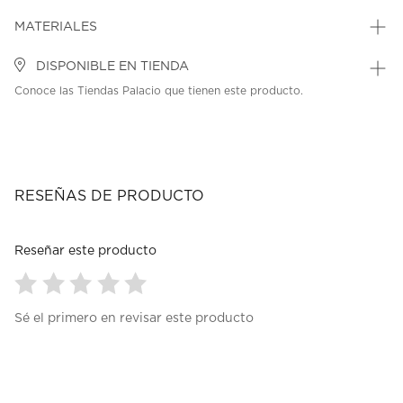
MATERIALES
DISPONIBLE EN TIENDA
Conoce las Tiendas Palacio que tienen este producto.
RESEÑAS DE PRODUCTO
Reseñar este producto
Seleccionar
Seleccionar
Seleccionar
Seleccionar
Seleccionar
Sé el primero en revisar este producto
para
para
para
para
para
calificar
calificar
calificar
calificar
calificar
el
el
el
el
el
artículo
artículo
artículo
artículo
artículo
con
con
con
con
con