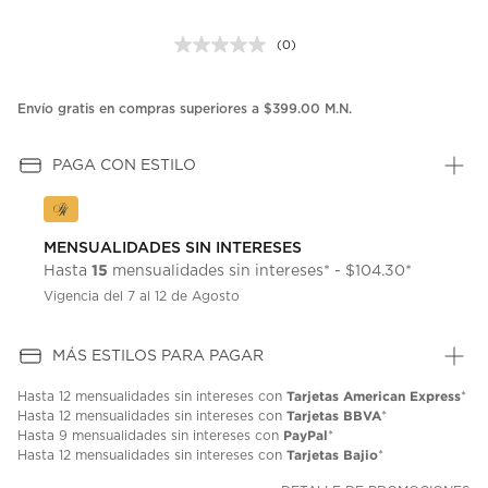
(0)
Sin
puntuación.
Enlace
en
Envío gratis en compras superiores a $399.00 M.N.
la
misma
página.
PAGA CON ESTILO
MENSUALIDADES SIN INTERESES
15
Hasta
mensualidades sin intereses* - $104.30*
Vigencia del 7 al 12 de Agosto
MÁS ESTILOS PARA PAGAR
Tarjetas American Express
Hasta
12 mensualidades
sin intereses con
*
Tarjetas BBVA
Hasta
12 mensualidades
sin intereses con
*
PayPal
Hasta
9 mensualidades
sin intereses con
*
Tarjetas Bajio
Hasta
12 mensualidades
sin intereses con
*