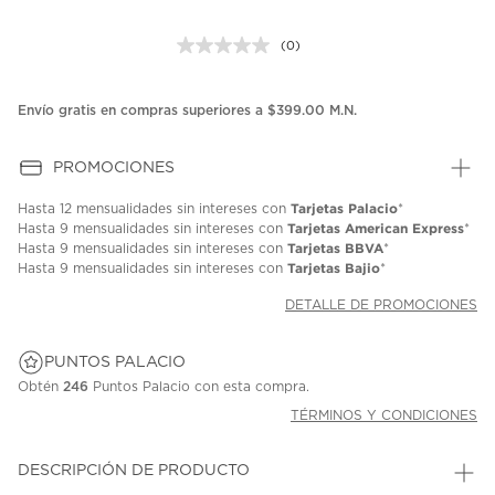
(0)
Sin
puntuación.
Enlace
en
Envío gratis en compras superiores a $399.00 M.N.
la
misma
página.
PROMOCIONES
Tarjetas Palacio
Hasta
12 mensualidades
sin intereses con
*
Tarjetas American Express
Hasta
9 mensualidades
sin intereses con
*
Tarjetas BBVA
Hasta
9 mensualidades
sin intereses con
*
Tarjetas Bajio
Hasta
9 mensualidades
sin intereses con
*
DETALLE DE PROMOCIONES
PUNTOS PALACIO
Obtén
246
Puntos Palacio con esta compra.
TÉRMINOS Y CONDICIONES
DESCRIPCIÓN DE PRODUCTO