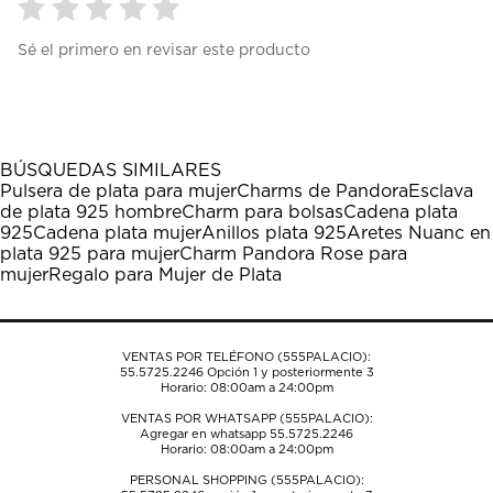
Seleccionar
Seleccionar
Seleccionar
Seleccionar
Seleccionar
Sé el primero en revisar este producto
para
para
para
para
para
calificar
calificar
calificar
calificar
calificar
el
el
el
el
el
artículo
artículo
artículo
artículo
artículo
con
con
con
con
con
1
2
3
4
5
BÚSQUEDAS SIMILARES
estrella
estrellas.
estrellas.
estrellas.
estrellas.
Pulsera de plata para mujer
Charms de Pandora
Esclava
Esta
Esta
Esta
Esta
Esta
de plata 925 hombre
Charm para bolsas
Cadena plata
acción
acción
acción
acción
acción
925
Cadena plata mujer
Anillos plata 925
Aretes Nuanc en
abrirá
abrirá
abrirá
abrirá
abrirá
plata 925 para mujer
Charm Pandora Rose para
el
el
el
el
el
mujer
Regalo para Mujer de Plata
formulario
formulario
formulario
formulario
formulario
de
de
de
de
de
envío.
envío.
envío.
envío.
envío.
VENTAS POR TELÉFONO (555PALACIO):
55.5725.2246
Opción 1 y posteriormente 3
Horario: 08:00am a 24:00pm
VENTAS POR WHATSAPP (555PALACIO):
Agregar en whatsapp 55.5725.2246
Horario: 08:00am a 24:00pm
PERSONAL SHOPPING (555PALACIO):