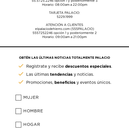
55.5725.2246
opción 1 y posteriormente 3
Horario: 08:00am a 22:00pm
TARJETA PALACIO:
5229.1999
ATENCIÓN A CLIENTES
elpalaciodehierro.com (555PALACIO)
5557252246
opción 1 y posteriormente 2
Horario: 09:00am a 21:00pm
OBTÉN LAS ÚLTIMAS NOTICIAS TOTALMENTE PALACIO
descuentos especiales
Regístrate y recibe
.
tendencias
Las últimas
y noticias.
beneficios
Promociones,
y eventos únicos.
MUJER
HOMBRE
HOGAR