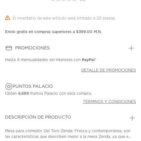
Sin
puntuación.
Enlace
en
El inventario de este artículo está limitado a 20 piezas.
la
misma
página.
Envío gratis en compras superiores a $399.00 M.N.
PROMOCIONES
PayPal
Hasta
9 mensualidades
sin intereses con
*
DETALLE DE PROMOCIONES
PUNTOS PALACIO
Obtén
4,689
Puntos Palacio con esta compra.
TÉRMINOS Y CONDICIONES
DESCRIPCIÓN DE PRODUCTO
Mesa para comedor Del Toro Zenda; Fresca y contemporánea, son
las características que describen mejor a la mesa Zenda, ya que e...