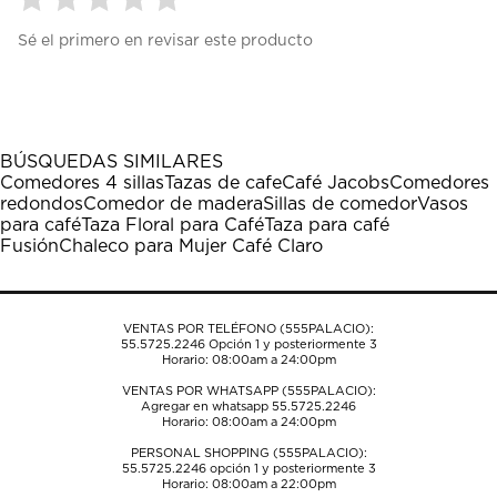
Seleccionar
Seleccionar
Seleccionar
Seleccionar
Seleccionar
Sé el primero en revisar este producto
para
para
para
para
para
calificar
calificar
calificar
calificar
calificar
el
el
el
el
el
artículo
artículo
artículo
artículo
artículo
con
con
con
con
con
1
2
3
4
5
BÚSQUEDAS SIMILARES
estrella
estrellas.
estrellas.
estrellas.
estrellas.
Comedores 4 sillas
Tazas de cafe
Café Jacobs
Comedores
Esta
Esta
Esta
Esta
Esta
redondos
Comedor de madera
Sillas de comedor
Vasos
acción
acción
acción
acción
acción
para café
Taza Floral para Café
Taza para café
abrirá
abrirá
abrirá
abrirá
abrirá
Fusión
Chaleco para Mujer Café Claro
el
el
el
el
el
formulario
formulario
formulario
formulario
formulario
de
de
de
de
de
envío.
envío.
envío.
envío.
envío.
VENTAS POR TELÉFONO (555PALACIO):
55.5725.2246
Opción 1 y posteriormente 3
Horario: 08:00am a 24:00pm
VENTAS POR WHATSAPP (555PALACIO):
Agregar en whatsapp 55.5725.2246
Horario: 08:00am a 24:00pm
PERSONAL SHOPPING (555PALACIO):
55.5725.2246
opción 1 y posteriormente 3
Horario: 08:00am a 22:00pm