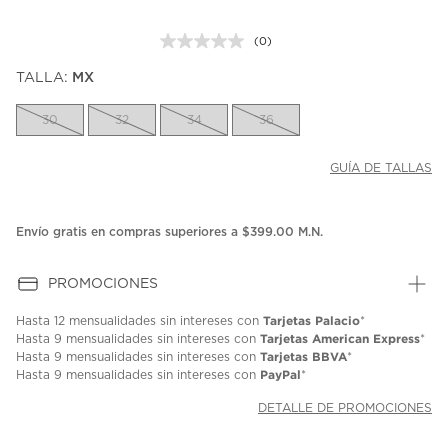
(0)
Sin
puntuación.
TALLA:
MX
Enlace
en
la
30
32
34
36
misma
página.
GUÍA DE TALLAS
Envío gratis en compras superiores a $399.00 M.N.
PROMOCIONES
Tarjetas Palacio
Hasta
12 mensualidades
sin intereses con
*
Tarjetas American Express
Hasta
9 mensualidades
sin intereses con
*
Tarjetas BBVA
Hasta
9 mensualidades
sin intereses con
*
PayPal
Hasta
9 mensualidades
sin intereses con
*
DETALLE DE PROMOCIONES