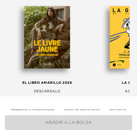
EL LIBRO AMARILLO 2026
LA GAC
DESCÁRGALO
AGOS
TÉRMINOS Y CONDICIONES
AVISO DE PRIVACIDAD
POLITICAS
AÑADIR A LA BOLSA