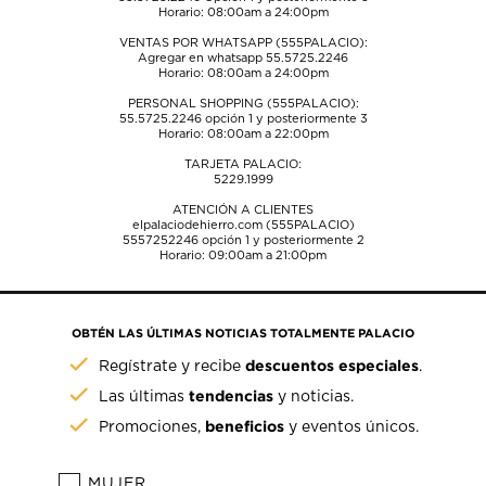
Horario: 08:00am a 24:00pm
VENTAS POR WHATSAPP (555PALACIO):
Agregar en whatsapp 55.5725.2246
Horario: 08:00am a 24:00pm
PERSONAL SHOPPING (555PALACIO):
55.5725.2246
opción 1 y posteriormente 3
Horario: 08:00am a 22:00pm
TARJETA PALACIO:
5229.1999
ATENCIÓN A CLIENTES
elpalaciodehierro.com (555PALACIO)
5557252246
opción 1 y posteriormente 2
Horario: 09:00am a 21:00pm
OBTÉN LAS ÚLTIMAS NOTICIAS TOTALMENTE PALACIO
descuentos especiales
Regístrate y recibe
.
tendencias
Las últimas
y noticias.
beneficios
Promociones,
y eventos únicos.
MUJER