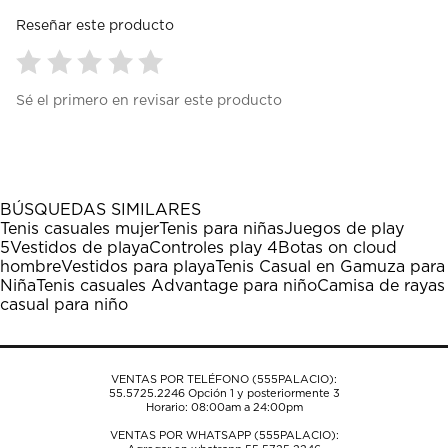
Reseñar este producto
Seleccionar
Seleccionar
Seleccionar
Seleccionar
Seleccionar
Sé el primero en revisar este producto
para
para
para
para
para
calificar
calificar
calificar
calificar
calificar
el
el
el
el
el
artículo
artículo
artículo
artículo
artículo
con
con
con
con
con
1
2
3
4
5
BÚSQUEDAS SIMILARES
estrella
estrellas.
estrellas.
estrellas.
estrellas.
Tenis casuales mujer
Tenis para niñas
Juegos de play
Esta
Esta
Esta
Esta
Esta
5
Vestidos de playa
Controles play 4
Botas on cloud
acción
acción
acción
acción
acción
hombre
Vestidos para playa
Tenis Casual en Gamuza para
abrirá
abrirá
abrirá
abrirá
abrirá
Niña
Tenis casuales Advantage para niño
Camisa de rayas
el
el
el
el
el
casual para niño
formulario
formulario
formulario
formulario
formulario
de
de
de
de
de
envío.
envío.
envío.
envío.
envío.
VENTAS POR TELÉFONO (555PALACIO):
55.5725.2246
Opción 1 y posteriormente 3
Horario: 08:00am a 24:00pm
VENTAS POR WHATSAPP (555PALACIO):