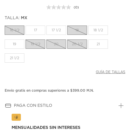
(0)
Sin
puntuación.
TALLA:
MX
Enlace
en
la
16 1/2
17
17 1/2
18
18 1/2
misma
página.
19
19 1/2
20
20 1/2
21
21 1/2
GUÍA DE TALLAS
Envío gratis en compras superiores a $399.00 M.N.
PAGA CON ESTILO
MENSUALIDADES SIN INTERESES