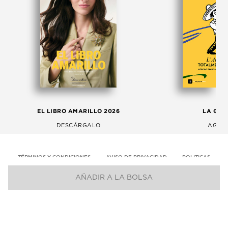
EL LIBRO AMARILLO 2026
LA GAC
DESCÁRGALO
AGOS
TÉRMINOS Y CONDICIONES
AVISO DE PRIVACIDAD
POLITICAS
AÑADIR A LA BOLSA