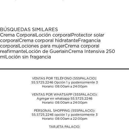
calificar
calificar
calificar
calificar
calificar
el
el
el
el
el
artículo
artículo
artículo
artículo
artículo
con
con
con
con
con
1
2
3
4
5
BÚSQUEDAS SIMILARES
estrella
estrellas.
estrellas.
estrellas.
estrellas.
Crema Corporal
Loción corporal
Protector solar
Esta
Esta
Esta
Esta
Esta
corporal
Crema corporal hidratante
Fragancia
acción
acción
acción
acción
acción
corporal
Lociones para mujer
Crema corporal
abrirá
abrirá
abrirá
abrirá
abrirá
reafirmante
Loción de Guerlain
Crema Intensiva 250
el
el
el
el
el
ml
Loción sin fragancia
formulario
formulario
formulario
formulario
formulario
de
de
de
de
de
envío.
envío.
envío.
envío.
envío.
VENTAS POR TELÉFONO (555PALACIO):
55.5725.2246
Opción 1 y posteriormente 3
Horario: 08:00am a 24:00pm
VENTAS POR WHATSAPP (555PALACIO):
Agregar en whatsapp 55.5725.2246
Horario: 08:00am a 24:00pm
PERSONAL SHOPPING (555PALACIO):
55.5725.2246
opción 1 y posteriormente 3
Horario: 08:00am a 22:00pm
TARJETA PALACIO: