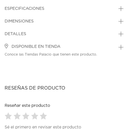
ESPECIFICACIONES
DIMENSIONES
DETALLES
DISPONIBLE EN TIENDA
Conoce las Tiendas Palacio que tienen este producto.
RESEÑAS DE PRODUCTO
Reseñar este producto
Seleccionar
Seleccionar
Seleccionar
Seleccionar
Seleccionar
Sé el primero en revisar este producto
para
para
para
para
para