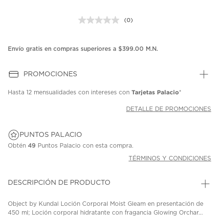
(0)
Sin
puntuación.
Enlace
en
Envío gratis en compras superiores a $399.00 M.N.
la
misma
página.
PROMOCIONES
Tarjetas Palacio
Hasta
12 mensualidades
con intereses con
*
DETALLE DE PROMOCIONES
PUNTOS PALACIO
Obtén
49
Puntos Palacio con esta compra.
TÉRMINOS Y CONDICIONES
DESCRIPCIÓN DE PRODUCTO
Object by Kundal Loción Corporal Moist Gleam en presentación de
450 ml; Loción corporal hidratante con fragancia Glowing Orchar...