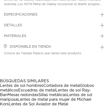
redonda; Los HSTN Metal de Oakley incorporan el diseño progres...
ESPECIFICACIONES
DETALLES
MATERIALES
DISPONIBLE EN TIENDA
Conoce las Tiendas Palacio que tienen este producto.
BÚSQUEDAS SIMILARES
Lentes de sol hombres
Cortadora de metal
Globos
metálicos
Escuadras de metal
Lentes de sol Ray-
Ban
Mesas redondas
Sillas metálicas
Lentes de sol
mariposa
Lentes de metal para mujer de Michael
Kors
Lentes de Sol Aviador de Metal