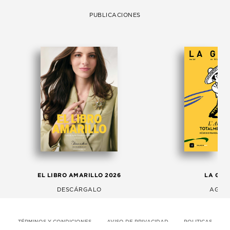
PUBLICACIONES
EL LIBRO AMARILLO 2026
LA GAC
DESCÁRGALO
AGOS
TÉRMINOS Y CONDICIONES
AVISO DE PRIVACIDAD
POLITICAS