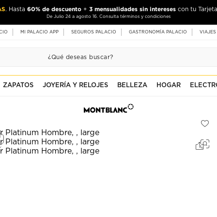
AS
60% de descuento
3 mensualidades sin intereses
. Hasta
+
con tu Tarjeta
De Julio 24 a agosto 16. Consulta términos y condiciones
CIO
MI PALACIO APP
SEGUROS PALACIO
GASTRONOMÍA PALACIO
VIAJES
ZAPATOS
JOYERÍA Y RELOJES
BELLEZA
HOGAR
ELECTR