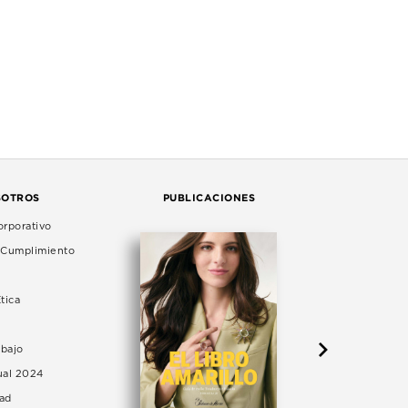
SOTROS
PUBLICACIONES
rporativo
e Cumplimiento
tica
abajo
ual 2024
dad