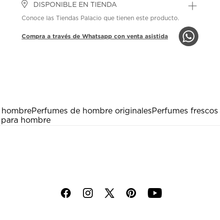
DISPONIBLE EN TIENDA
Conoce las Tiendas Palacio que tienen este producto.
Compra a través de Whatsapp con venta asistida
 hombre
Perfumes de hombre originales
Perfumes frescos
s para hombre
f
i
p
y