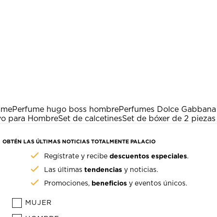
ume
Perfume hugo boss hombre
Perfumes Dolce Gabbana
vo para Hombre
Set de calcetines
Set de bóxer de 2 pieza
OBTÉN LAS ÚLTIMAS NOTICIAS TOTALMENTE PALACIO
descuentos especiales
Regístrate y recibe
.
tendencias
Las últimas
y noticias.
beneficios
Promociones,
y eventos únicos.
MUJER