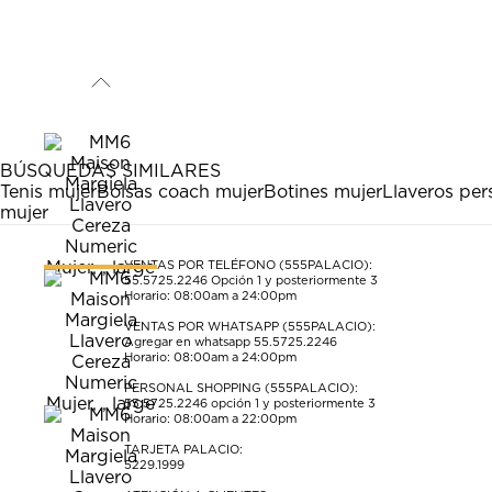
BÚSQUEDAS SIMILARES
Tenis mujer
Bolsas coach mujer
Botines mujer
Llaveros per
mujer
VENTAS POR TELÉFONO (555PALACIO):
55.5725.2246
Opción 1 y posteriormente 3
Horario: 08:00am a 24:00pm
VENTAS POR WHATSAPP (555PALACIO):
Agregar en whatsapp 55.5725.2246
Horario: 08:00am a 24:00pm
PERSONAL SHOPPING (555PALACIO):
55.5725.2246
opción 1 y posteriormente 3
Horario: 08:00am a 22:00pm
TARJETA PALACIO:
5229.1999