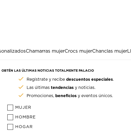
sonalizados
Chamarras mujer
Crocs mujer
Chanclas mujer
L
OBTÉN LAS ÚLTIMAS NOTICIAS TOTALMENTE PALACIO
descuentos especiales
Regístrate y recibe
.
tendencias
Las últimas
y noticias.
beneficios
Promociones,
y eventos únicos.
MUJER
HOMBRE
HOGAR