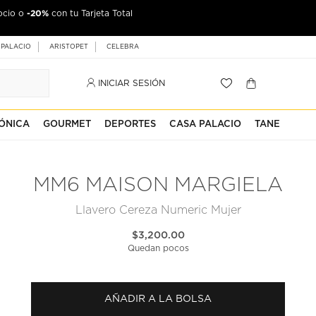
-20%
ocio o
con tu Tarjeta Total
 PALACIO
ARISTOPET
CELEBRA
INICIAR SESIÓN
ÓNICA
GOURMET
DEPORTES
CASA PALACIO
TANE
MM6 MAISON MARGIELA
Llavero Cereza Numeric Mujer
$3,200.00
Quedan pocos
AÑADIR A LA BOLSA