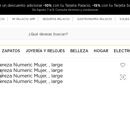
-10%
-15%
de un descuento adicional
con tu Tarjeta Palacio,
con tu Tarjeta S
De Agosto 7 al 9. Consulta términos y condiciones
CIO
MI PALACIO APP
SEGUROS PALACIO
GASTRONOMÍA PALACIO
VIAJES
ZAPATOS
JOYERÍA Y RELOJES
BELLEZA
HOGAR
ELECTR