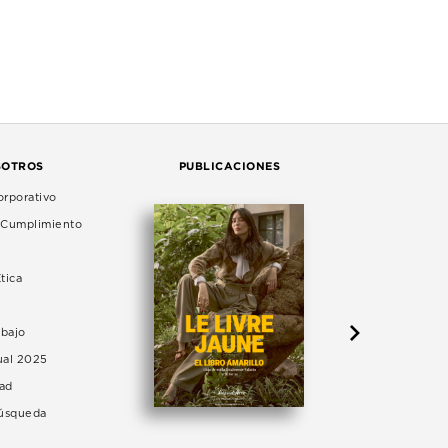
SOTROS
PUBLICACIONES
rporativo
e Cumplimiento
tica
abajo
ual 2025
dad
Búsqueda
LA 