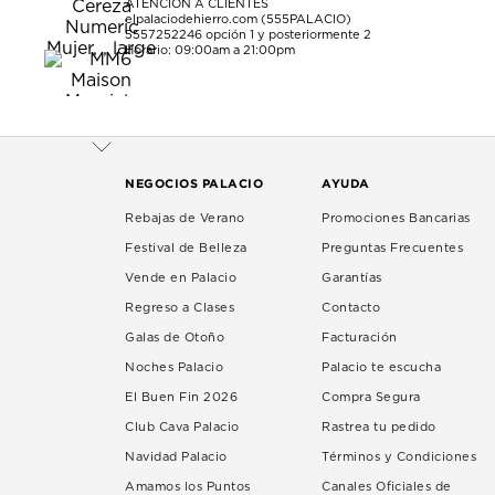
ATENCIÓN A CLIENTES
elpalaciodehierro.com (555PALACIO)
5557252246
opción 1 y posteriormente 2
Horario: 09:00am a 21:00pm
NEGOCIOS PALACIO
AYUDA
Rebajas de Verano
Promociones Bancarias
Festival de Belleza
Preguntas Frecuentes
Vende en Palacio
Garantías
Regreso a Clases
Contacto
Galas de Otoño
Facturación
Noches Palacio
Palacio te escucha
El Buen Fin 2026
Compra Segura
Club Cava Palacio
Rastrea tu pedido
Navidad Palacio
Términos y Condiciones
Amamos los Puntos
Canales Oficiales de