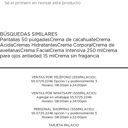
Sé el primero en revisar este producto
para
para
para
para
para
calificar
calificar
calificar
calificar
calificar
el
el
el
el
el
artículo
artículo
artículo
artículo
artículo
con
con
con
con
con
1
2
3
4
5
BÚSQUEDAS SIMILARES
estrella
estrellas.
estrellas.
estrellas.
estrellas.
Pantallas 50 pulgadas
Crema de cacahuate
Crema
Esta
Esta
Esta
Esta
Esta
Ácida
Cremas Hidratantes
Crema Corporal
Crema de
acción
acción
acción
acción
acción
avellanas
Crema Facial
Crema Intensiva 250 ml
Crema
abrirá
abrirá
abrirá
abrirá
abrirá
para ojos antiedad 15 ml
Crema sin fragancia
el
el
el
el
el
formulario
formulario
formulario
formulario
formulario
de
de
de
de
de
envío.
envío.
envío.
envío.
envío.
VENTAS POR TELÉFONO (555PALACIO):
55.5725.2246
Opción 1 y posteriormente 3
Horario: 08:00am a 24:00pm
VENTAS POR WHATSAPP (555PALACIO):
Agregar en whatsapp 55.5725.2246
Horario: 08:00am a 24:00pm
PERSONAL SHOPPING (555PALACIO):
55.5725.2246
opción 1 y posteriormente 3
Horario: 08:00am a 22:00pm
TARJETA PALACIO: