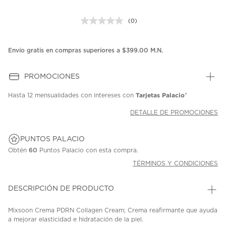
(0)
Sin
puntuación.
Enlace
en
Envío gratis en compras superiores a $399.00 M.N.
la
misma
página.
PROMOCIONES
Tarjetas Palacio
Hasta
12 mensualidades
con intereses con
*
DETALLE DE PROMOCIONES
PUNTOS PALACIO
Obtén
60
Puntos Palacio con esta compra.
TÉRMINOS Y CONDICIONES
DESCRIPCIÓN DE PRODUCTO
Mixsoon Crema PDRN Collagen Cream; Crema reafirmante que ayuda
a mejorar elasticidad e hidratación de la piel.