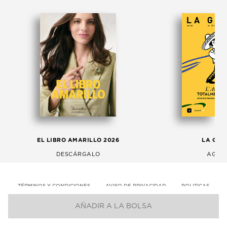
EL LIBRO AMARILLO 2026
LA GAC
DESCÁRGALO
AGOS
TÉRMINOS Y CONDICIONES
AVISO DE PRIVACIDAD
POLITICAS
AÑADIR A LA BOLSA