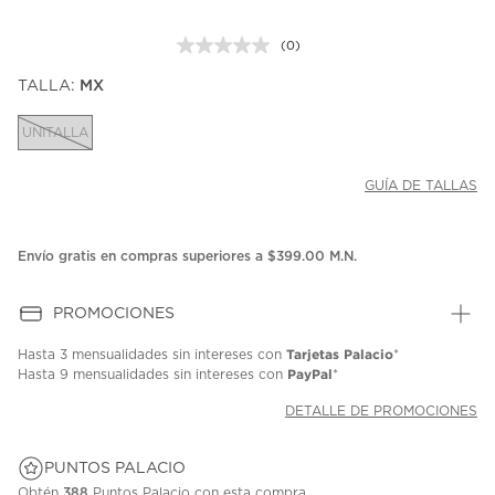
(0)
Sin
puntuación.
TALLA:
MX
Enlace
en
la
UNITALLA
misma
página.
GUÍA DE TALLAS
Envío gratis en compras superiores a $399.00 M.N.
PROMOCIONES
Tarjetas Palacio
Hasta
3 mensualidades
sin intereses con
*
PayPal
Hasta
9 mensualidades
sin intereses con
*
DETALLE DE PROMOCIONES
PUNTOS PALACIO
Obtén
388
Puntos Palacio con esta compra.