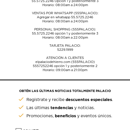
55.5725.2246
Opción 1 y posteriormente 3
Horario: 08:00am a 24:00pm
VENTAS POR WHATSAPP (555PALACIO):
Agregar en whatsapp 55.5725.2246
Horario: 08:00am a 24:00pm
PERSONAL SHOPPING (555PALACIO):
55.5725.2246
opción 1 y posteriormente 3
Horario: 08:00am a 22:00pm
TARJETA PALACIO:
5229.1999
ATENCIÓN A CLIENTES
elpalaciodehierro.com (555PALACIO)
5557252246
opción 1 y posteriormente 2
Horario: 09:00am a 21:00pm
OBTÉN LAS ÚLTIMAS NOTICIAS TOTALMENTE PALACIO
descuentos especiales
Regístrate y recibe
.
tendencias
Las últimas
y noticias.
beneficios
Promociones,
y eventos únicos.