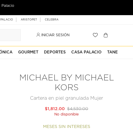
 Palacio
 PALACIO
ARISTOPET
CELEBRA
INICIAR SESIÓN
ÓNICA
GOURMET
DEPORTES
CASA PALACIO
TANE
MICHAEL BY MICHAEL
KORS
Cartera en piel granulada Mujer
$1,812.00
$4,530.00
No disponible
MESES SIN INTERESES