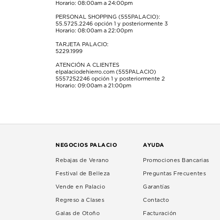
Horario: 08:00am a 24:00pm
PERSONAL SHOPPING (555PALACIO):
55.5725.2246
opción 1 y posteriormente 3
Horario: 08:00am a 22:00pm
TARJETA PALACIO:
5229.1999
ATENCIÓN A CLIENTES
elpalaciodehierro.com (555PALACIO)
5557252246
opción 1 y posteriormente 2
Horario: 09:00am a 21:00pm
NEGOCIOS PALACIO
AYUDA
Rebajas de Verano
Promociones Bancarias
Festival de Belleza
Preguntas Frecuentes
Vende en Palacio
Garantías
Regreso a Clases
Contacto
Galas de Otoño
Facturación