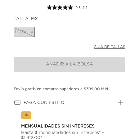
5.0
(1)
Lea
1
TALLA:
MX
reseña.
Enlace
en
UNITALLA
la
misma
página.
GUÍA DE TALLAS
AÑADIR A LA BOLSA
Envío gratis en compras superiores a $399.00 M.N.
PAGA CON ESTILO
MENSUALIDADES SIN INTERESES
3
Hasta
mensualidades sin intereses* -
$1,812.00*