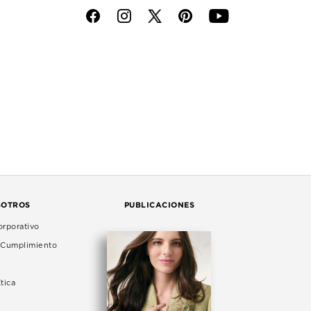
f
i
p
y
SOTROS
PUBLICACIONES
rporativo
e Cumplimiento
tica