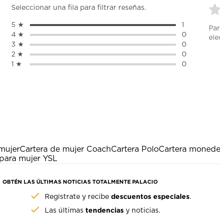
Seleccionar una fila para filtrar reseñas.
Se
5 ★
estrellas
1
Par
pa
1 reseña con
4 ★
estrellas
0
ele
cal
0 reseñas c
3 ★
estrellas
0
el
0 reseñas c
2 ★
estrellas
0
art
0 reseñas c
1 ★
estrellas
0
co
0 reseñas c
1
est
Es
ac
abr
el
fo
de
mujer
Cartera de mujer Coach
Cartera Polo
Cartera monede
en
 para mujer YSL
OBTÉN LAS ÚLTIMAS NOTICIAS TOTALMENTE PALACIO
descuentos especiales
Regístrate y recibe
.
tendencias
Las últimas
y noticias.