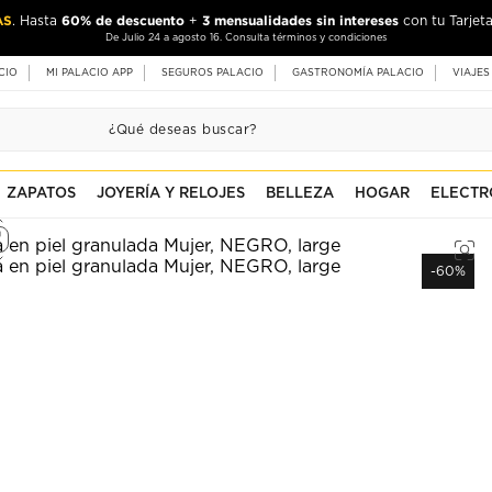
AS
60% de descuento
3 mensualidades sin intereses
. Hasta
+
con tu Tarjeta
De Julio 24 a agosto 16. Consulta términos y condiciones
CIO
MI PALACIO APP
SEGUROS PALACIO
GASTRONOMÍA PALACIO
VIAJES
ZAPATOS
JOYERÍA Y RELOJES
BELLEZA
HOGAR
ELECTR
-60%