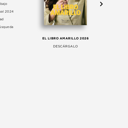
abajo
ual 2024
dad
Búsqueda
LA 
EL LIBRO AMARILLO 2026
AG
DESCÁRGALO