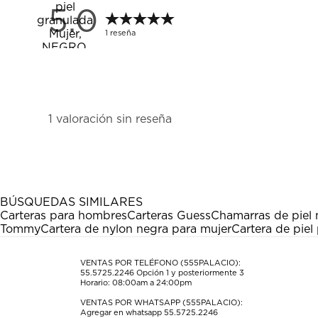
5.0
1 reseña
1
1 valoración sin reseña
a
0
de
1
Reseña.
BÚSQUEDAS SIMILARES
Carteras para hombres
Carteras Guess
Chamarras de piel 
Tommy
Cartera de nylon negra para mujer
Cartera de piel
VENTAS POR TELÉFONO (555PALACIO):
55.5725.2246
Opción 1 y posteriormente 3
Horario: 08:00am a 24:00pm
VENTAS POR WHATSAPP (555PALACIO):
Agregar en whatsapp 55.5725.2246