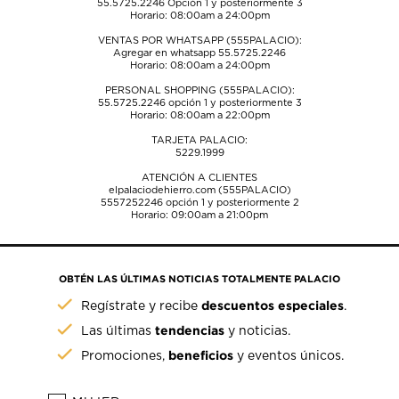
55.5725.2246
Opción 1 y posteriormente 3
Horario: 08:00am a 24:00pm
VENTAS POR WHATSAPP (555PALACIO):
Agregar en whatsapp 55.5725.2246
Horario: 08:00am a 24:00pm
PERSONAL SHOPPING (555PALACIO):
55.5725.2246
opción 1 y posteriormente 3
Horario: 08:00am a 22:00pm
TARJETA PALACIO:
5229.1999
ATENCIÓN A CLIENTES
elpalaciodehierro.com (555PALACIO)
5557252246
opción 1 y posteriormente 2
Horario: 09:00am a 21:00pm
OBTÉN LAS ÚLTIMAS NOTICIAS TOTALMENTE PALACIO
descuentos especiales
Regístrate y recibe
.
tendencias
Las últimas
y noticias.
beneficios
Promociones,
y eventos únicos.