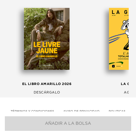
EL LIBRO AMARILLO 2026
LA GAC
DESCÁRGALO
AGOS
TÉRMINOS Y CONDICIONES
AVISO DE PRIVACIDAD
POLITICAS
AÑADIR A LA BOLSA