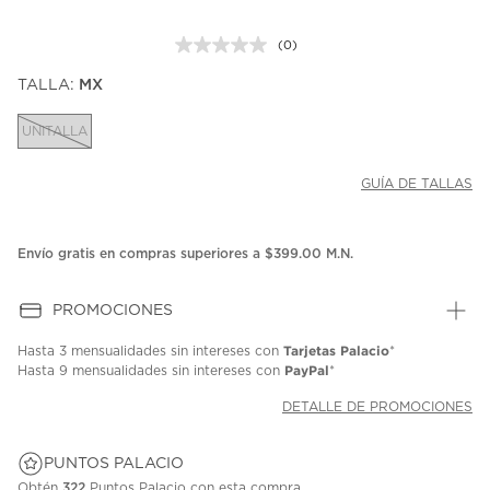
(0)
Sin
puntuación.
TALLA:
MX
Enlace
en
la
UNITALLA
misma
página.
GUÍA DE TALLAS
Envío gratis en compras superiores a $399.00 M.N.
PROMOCIONES
Tarjetas Palacio
Hasta
3 mensualidades
sin intereses con
*
PayPal
Hasta
9 mensualidades
sin intereses con
*
DETALLE DE PROMOCIONES
PUNTOS PALACIO
Obtén
322
Puntos Palacio con esta compra.