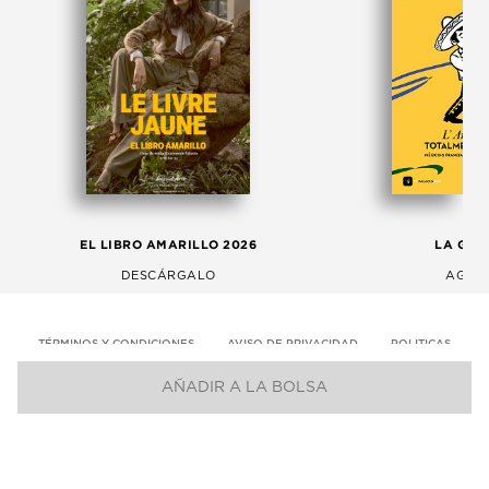
EL LIBRO AMARILLO 2026
LA GAC
DESCÁRGALO
AGOS
TÉRMINOS Y CONDICIONES
AVISO DE PRIVACIDAD
POLITICAS
AÑADIR A LA BOLSA