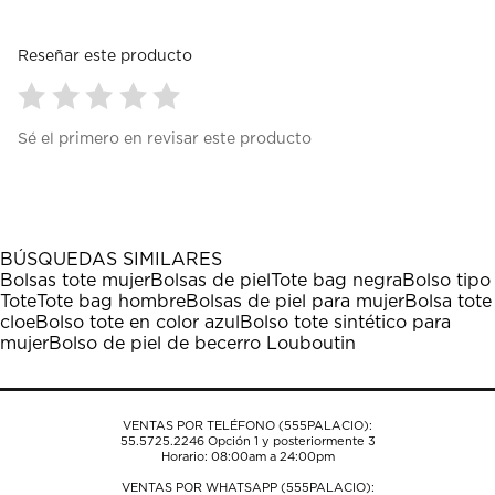
Reseñar este producto
Seleccionar
Seleccionar
Seleccionar
Seleccionar
Seleccionar
Sé el primero en revisar este producto
para
para
para
para
para
calificar
calificar
calificar
calificar
calificar
el
el
el
el
el
artículo
artículo
artículo
artículo
artículo
con
con
con
con
con
1
2
3
4
5
BÚSQUEDAS SIMILARES
estrella
estrellas.
estrellas.
estrellas.
estrellas.
Bolsas tote mujer
Bolsas de piel
Tote bag negra
Bolso tipo
Esta
Esta
Esta
Esta
Esta
Tote
Tote bag hombre
Bolsas de piel para mujer
Bolsa tote
acción
acción
acción
acción
acción
cloe
Bolso tote en color azul
Bolso tote sintético para
abrirá
abrirá
abrirá
abrirá
abrirá
mujer
Bolso de piel de becerro Louboutin
el
el
el
el
el
formulario
formulario
formulario
formulario
formulario
de
de
de
de
de
envío.
envío.
envío.
envío.
envío.
VENTAS POR TELÉFONO (555PALACIO):
55.5725.2246
Opción 1 y posteriormente 3
Horario: 08:00am a 24:00pm
VENTAS POR WHATSAPP (555PALACIO):