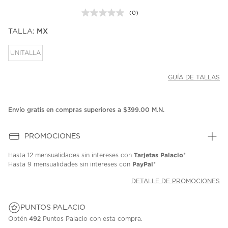
(0)
Sin
puntuación.
TALLA:
MX
Enlace
en
la
UNITALLA
misma
página.
GUÍA DE TALLAS
Envío gratis en compras superiores a $399.00 M.N.
PROMOCIONES
Tarjetas Palacio
Hasta
12 mensualidades
sin intereses con
*
PayPal
Hasta
9 mensualidades
sin intereses con
*
DETALLE DE PROMOCIONES
PUNTOS PALACIO
Obtén
492
Puntos Palacio con esta compra.