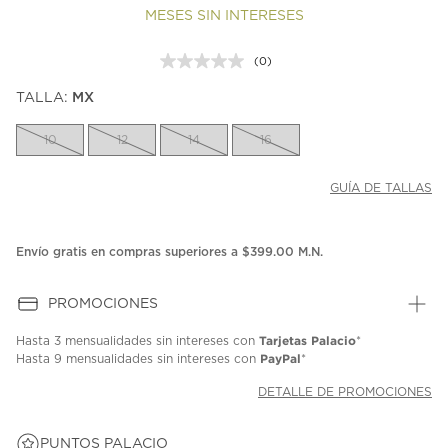
MESES SIN INTERESES
(0)
Sin
puntuación.
TALLA:
MX
Enlace
en
la
10
12
14
16
misma
página.
GUÍA DE TALLAS
Envío gratis en compras superiores a $399.00 M.N.
PROMOCIONES
Tarjetas Palacio
Hasta
3 mensualidades
sin intereses con
*
PayPal
Hasta
9 mensualidades
sin intereses con
*
DETALLE DE PROMOCIONES
PUNTOS PALACIO