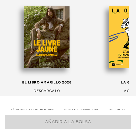
EL LIBRO AMARILLO 2026
LA GAC
DESCÁRGALO
AGOS
TÉRMINOS Y CONDICIONES
AVISO DE PRIVACIDAD
POLITICAS
AÑADIR A LA BOLSA