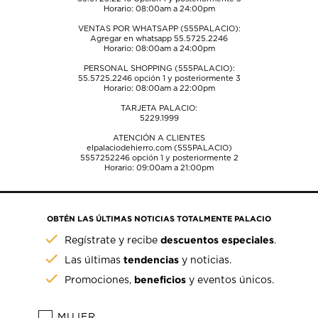
Horario: 08:00am a 24:00pm
VENTAS POR WHATSAPP (555PALACIO):
Agregar en whatsapp 55.5725.2246
Horario: 08:00am a 24:00pm
PERSONAL SHOPPING (555PALACIO):
55.5725.2246
opción 1 y posteriormente 3
Horario: 08:00am a 22:00pm
TARJETA PALACIO:
5229.1999
ATENCIÓN A CLIENTES
elpalaciodehierro.com (555PALACIO)
5557252246
opción 1 y posteriormente 2
Horario: 09:00am a 21:00pm
OBTÉN LAS ÚLTIMAS NOTICIAS TOTALMENTE PALACIO
descuentos especiales
Regístrate y recibe
.
tendencias
Las últimas
y noticias.
beneficios
Promociones,
y eventos únicos.
MUJER