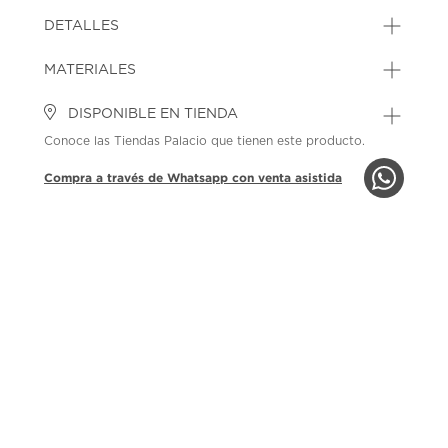
SKU: 44637436
MODEL: M5624BST-38
DETALLES
MATERIALES
DISPONIBLE EN TIENDA
Conoce las Tiendas Palacio que tienen este producto.
Compra a través de Whatsapp con venta asistida