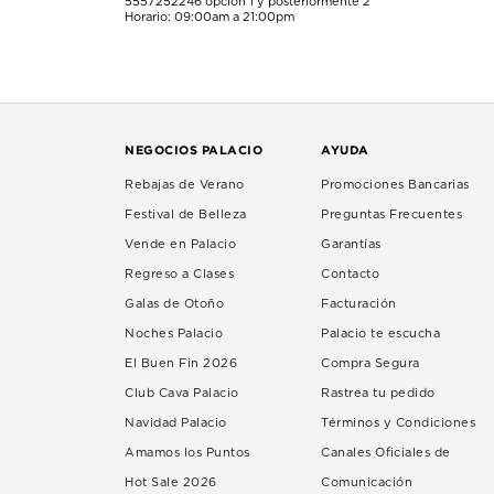
5557252246
opción 1 y posteriormente 2
Horario: 09:00am a 21:00pm
NEGOCIOS PALACIO
AYUDA
Rebajas de Verano
Promociones Bancarias
Festival de Belleza
Preguntas Frecuentes
Vende en Palacio
Garantías
Regreso a Clases
Contacto
Galas de Otoño
Facturación
Noches Palacio
Palacio te escucha
El Buen Fin 2026
Compra Segura
Club Cava Palacio
Rastrea tu pedido
Navidad Palacio
Términos y Condiciones
Amamos los Puntos
Canales Oficiales de
Hot Sale 2026
Comunicación