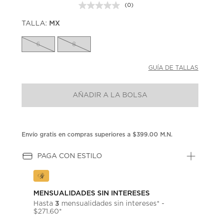
(0)
Sin
puntuación.
TALLA:
MX
Enlace
en
la
6
8
misma
página.
GUÍA DE TALLAS
AÑADIR A LA BOLSA
Envío gratis en compras superiores a $399.00 M.N.
PAGA CON ESTILO
MENSUALIDADES SIN INTERESES
3
Hasta
mensualidades sin intereses* -
$271.60*