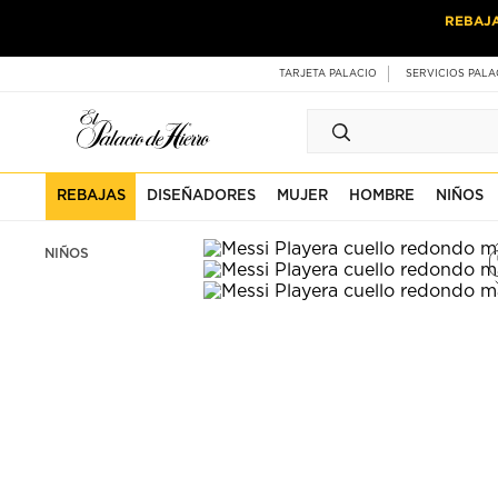
Ir
Ir
REBAJ
al
al
contenido
contenido
principal
de
TARJETA PALACIO
SERVICIOS PALA
pie
de
página
REBAJAS
DISEÑADORES
MUJER
HOMBRE
NIÑOS
NIÑOS