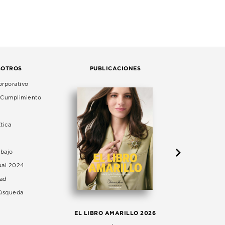
SOTROS
PUBLICACIONES
rporativo
e Cumplimiento
tica
abajo
ual 2024
dad
Búsqueda
LA 
EL LIBRO AMARILLO 2026
AG