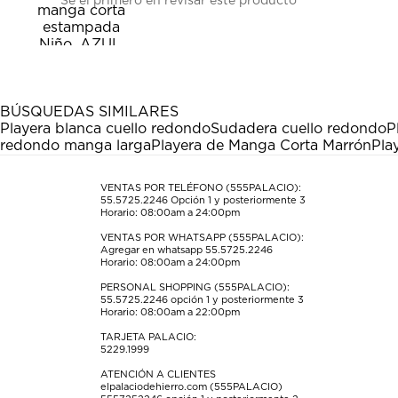
Sé el primero en revisar este producto
para
para
para
para
para
calificar
calificar
calificar
calificar
calificar
el
el
el
el
el
artículo
artículo
artículo
artículo
artículo
con
con
con
con
con
1
2
3
4
5
estrella
estrellas.
estrellas.
estrellas.
estrellas.
BÚSQUEDAS SIMILARES
Esta
Esta
Esta
Esta
Esta
Playera blanca cuello redondo
Sudadera cuello redondo
P
acción
acción
acción
acción
acción
redondo manga larga
Playera de Manga Corta Marrón
Pla
abrirá
abrirá
abrirá
abrirá
abrirá
el
el
el
el
el
formulario
formulario
formulario
formulario
formulario
VENTAS POR TELÉFONO (555PALACIO):
55.5725.2246
Opción 1 y posteriormente 3
de
de
de
de
de
Horario: 08:00am a 24:00pm
envío.
envío.
envío.
envío.
envío.
VENTAS POR WHATSAPP (555PALACIO):
Agregar en whatsapp 55.5725.2246
Horario: 08:00am a 24:00pm
PERSONAL SHOPPING (555PALACIO):
55.5725.2246
opción 1 y posteriormente 3
Horario: 08:00am a 22:00pm
TARJETA PALACIO:
5229.1999
ATENCIÓN A CLIENTES
elpalaciodehierro.com (555PALACIO)