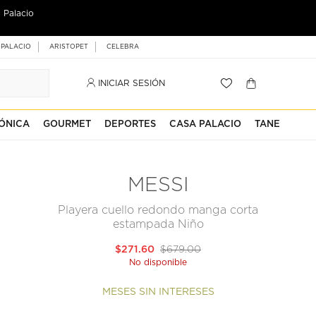
 Palacio
 PALACIO
ARISTOPET
CELEBRA
INICIAR SESIÓN
ÓNICA
GOURMET
DEPORTES
CASA PALACIO
TANE
MESSI
Playera cuello redondo manga corta
estampada Niño
$271.60
$679.00
No disponible
MESES SIN INTERESES