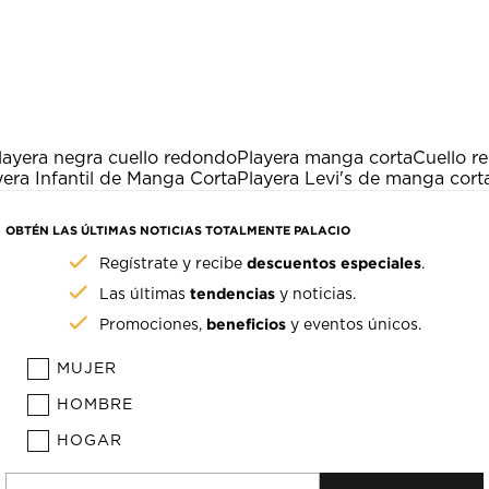
layera negra cuello redondo
Playera manga corta
Cuello r
yera Infantil de Manga Corta
Playera Levi's de manga cort
OBTÉN LAS ÚLTIMAS NOTICIAS TOTALMENTE PALACIO
descuentos especiales
Regístrate y recibe
.
tendencias
Las últimas
y noticias.
beneficios
Promociones,
y eventos únicos.
MUJER
HOMBRE
HOGAR