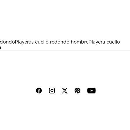
edondo
Playeras cuello redondo hombre
Playera cuello
a
f
i
p
y