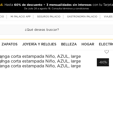
AS
60% de descuento
3 mensualidades sin intereses
. Hasta
+
con tu Tarjeta
De Julio 24 a agosto 16. Consulta términos y condiciones
CIO
MI PALACIO APP
SEGUROS PALACIO
GASTRONOMÍA PALACIO
VIAJES
ZAPATOS
JOYERÍA Y RELOJES
BELLEZA
HOGAR
ELECTR
-60%