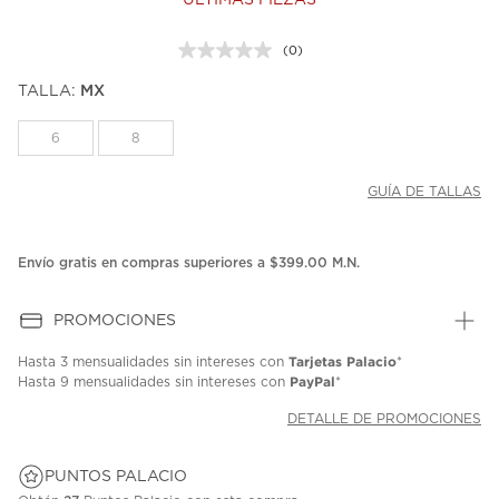
ÚLTIMAS PIEZAS
(0)
Sin
puntuación.
TALLA:
MX
Enlace
en
la
6
8
misma
página.
GUÍA DE TALLAS
Envío gratis en compras superiores a $399.00 M.N.
PROMOCIONES
Tarjetas Palacio
Hasta
3 mensualidades
sin intereses con
*
PayPal
Hasta
9 mensualidades
sin intereses con
*
DETALLE DE PROMOCIONES
PUNTOS PALACIO