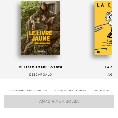
EL LIBRO AMARILLO 2026
LA GAC
DESCÁRGALO
AGOS
TÉRMINOS Y CONDICIONES
AVISO DE PRIVACIDAD
POLITICAS
AÑADIR A LA BOLSA