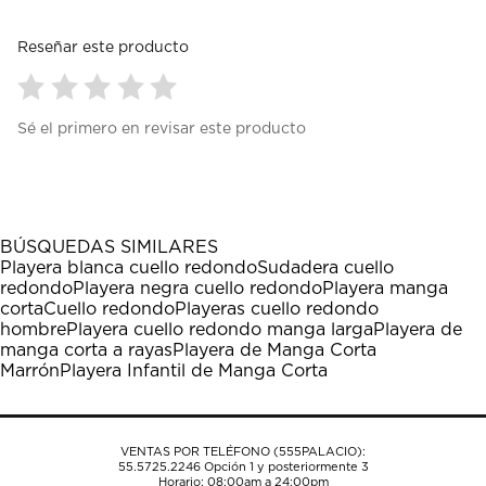
Reseñar este producto
Seleccionar
Seleccionar
Seleccionar
Seleccionar
Seleccionar
Sé el primero en revisar este producto
para
para
para
para
para
calificar
calificar
calificar
calificar
calificar
el
el
el
el
el
artículo
artículo
artículo
artículo
artículo
con
con
con
con
con
1
2
3
4
5
BÚSQUEDAS SIMILARES
estrella
estrellas.
estrellas.
estrellas.
estrellas.
Playera blanca cuello redondo
Sudadera cuello
Esta
Esta
Esta
Esta
Esta
redondo
Playera negra cuello redondo
Playera manga
acción
acción
acción
acción
acción
corta
Cuello redondo
Playeras cuello redondo
abrirá
abrirá
abrirá
abrirá
abrirá
hombre
Playera cuello redondo manga larga
Playera de
el
el
el
el
el
manga corta a rayas
Playera de Manga Corta
formulario
formulario
formulario
formulario
formulario
Marrón
Playera Infantil de Manga Corta
de
de
de
de
de
envío.
envío.
envío.
envío.
envío.
VENTAS POR TELÉFONO (555PALACIO):
55.5725.2246
Opción 1 y posteriormente 3
Horario: 08:00am a 24:00pm