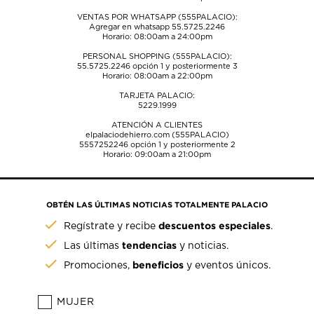
VENTAS POR WHATSAPP (555PALACIO):
Agregar en whatsapp 55.5725.2246
Horario: 08:00am a 24:00pm
PERSONAL SHOPPING (555PALACIO):
55.5725.2246
opción 1 y posteriormente 3
Horario: 08:00am a 22:00pm
TARJETA PALACIO:
5229.1999
ATENCIÓN A CLIENTES
elpalaciodehierro.com (555PALACIO)
5557252246
opción 1 y posteriormente 2
Horario: 09:00am a 21:00pm
OBTÉN LAS ÚLTIMAS NOTICIAS TOTALMENTE PALACIO
descuentos especiales
Regístrate y recibe
.
tendencias
Las últimas
y noticias.
beneficios
Promociones,
y eventos únicos.
MUJER