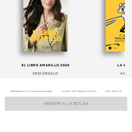
EL LIBRO AMARILLO 2026
LA GAC
DESCÁRGALO
AGOS
TÉRMINOS Y CONDICIONES
AVISO DE PRIVACIDAD
POLITICAS
AÑADIR A LA BOLSA