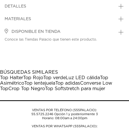
DETALLES
MATERIALES
DISPONIBLE EN TIENDA
Conoce las Tiendas Palacio que tienen este producto.
BÚSQUEDAS SIMILARES
Top Halter
Top Rojo
Top verde
Luz LED cálida
Top
Asimétrico
Top lentejuela
Top adidas
Converse Low
Top
Crop Top Negro
Top Softstretch para mujer
VENTAS POR TELÉFONO (555PALACIO):
55.5725.2246
Opción 1 y posteriormente 3
Horario: 08:00am a 24:00pm
VENTAS POR WHATSAPP (555PALACIO):