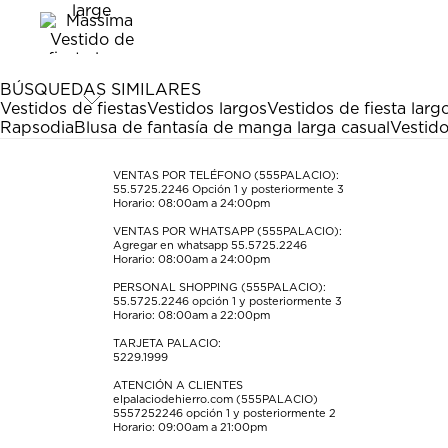
el
el
el
el
el
artículo
artículo
artículo
artículo
artículo
con
con
con
con
con
1
2
3
4
5
estrella
estrellas.
estrellas.
estrellas.
estrellas.
BÚSQUEDAS SIMILARES
Esta
Esta
Esta
Esta
Esta
Vestidos de fiestas
Vestidos largos
Vestidos de fiesta larg
acción
acción
acción
acción
acción
Rapsodia
Blusa de fantasía de manga larga casual
Vestid
abrirá
abrirá
abrirá
abrirá
abrirá
el
el
el
el
el
formulario
formulario
formulario
formulario
formulario
VENTAS POR TELÉFONO (555PALACIO):
55.5725.2246
Opción 1 y posteriormente 3
de
de
de
de
de
Horario: 08:00am a 24:00pm
envío.
envío.
envío.
envío.
envío.
VENTAS POR WHATSAPP (555PALACIO):
Agregar en whatsapp 55.5725.2246
Horario: 08:00am a 24:00pm
PERSONAL SHOPPING (555PALACIO):
55.5725.2246
opción 1 y posteriormente 3
Horario: 08:00am a 22:00pm
TARJETA PALACIO:
5229.1999
ATENCIÓN A CLIENTES
elpalaciodehierro.com (555PALACIO)
5557252246
opción 1 y posteriormente 2
Horario: 09:00am a 21:00pm