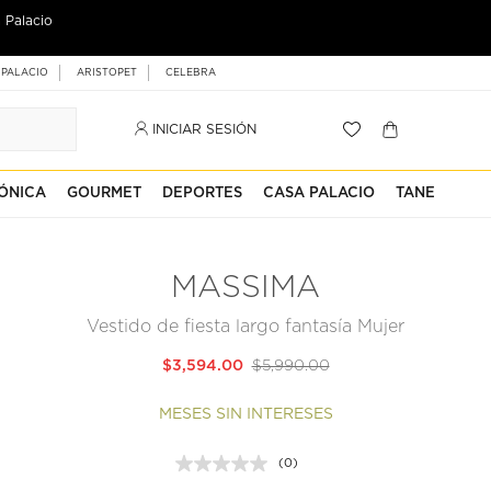
 Palacio
 PALACIO
ARISTOPET
CELEBRA
INICIAR SESIÓN
ÓNICA
GOURMET
DEPORTES
CASA PALACIO
TANE
MASSIMA
Vestido de fiesta largo fantasía Mujer
$3,594.00
$5,990.00
MESES SIN INTERESES
(0)
Sin
puntuación.