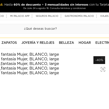
AS
60% de descuento
3 mensualidades sin intereses
. Hasta
+
con tu Tarjeta
De Julio 24 a agosto 16. Consulta términos y condiciones
CIO
MI PALACIO APP
SEGUROS PALACIO
GASTRONOMÍA PALACIO
VIAJES
ZAPATOS
JOYERÍA Y RELOJES
BELLEZA
HOGAR
ELECTR
-40%