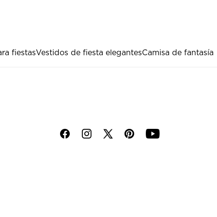
ra fiestas
Vestidos de fiesta elegantes
Camisa de fantasía
f
i
p
y