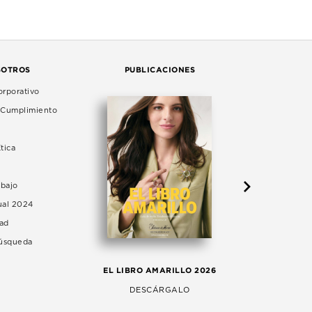
SOTROS
PUBLICACIONES
rporativo
e Cumplimiento
tica
abajo
ual 2024
dad
Búsqueda
LA 
EL LIBRO AMARILLO 2026
AG
DESCÁRGALO