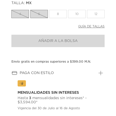
TALLA:
MX
Enlace
en
la
4
6
8
10
12
misma
página.
GUÍA DE TALLAS
AÑADIR A LA BOLSA
Envío gratis en compras superiores a $399.00 M.N.
PAGA CON ESTILO
MENSUALIDADES SIN INTERESES
3
Hasta
mensualidades sin intereses* -
$3,594.00*
Vigencia del 30 de Julio al 16 de Agosto