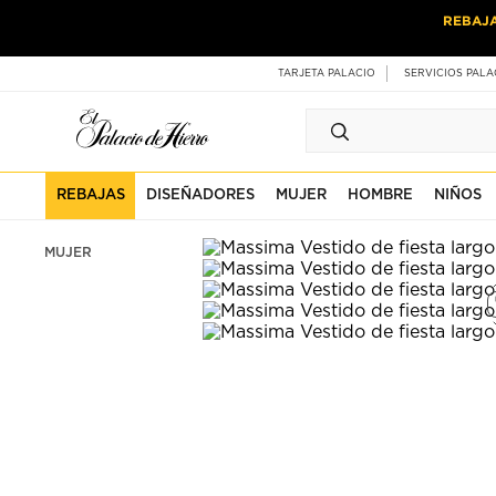
Ir
Ir
REBAJ
al
al
contenido
contenido
principal
de
TARJETA PALACIO
SERVICIOS PALA
pie
de
página
REBAJAS
DISEÑADORES
MUJER
HOMBRE
NIÑOS
MUJER