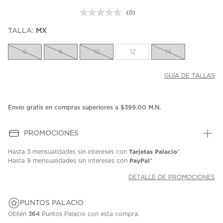
(0)
Sin
puntuación.
TALLA:
MX
Enlace
en
la
6
8
10
12
14
misma
página.
GUÍA DE TALLAS
Envío gratis en compras superiores a $399.00 M.N.
PROMOCIONES
Tarjetas Palacio
Hasta
3 mensualidades
sin intereses con
*
PayPal
Hasta
9 mensualidades
sin intereses con
*
DETALLE DE PROMOCIONES
PUNTOS PALACIO
Obtén
364
Puntos Palacio con esta compra.