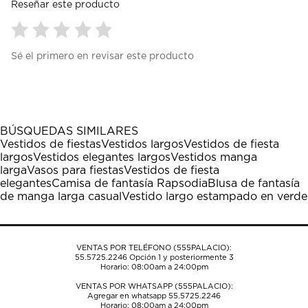
Reseñar este producto
Seleccionar
Seleccionar
Seleccionar
Seleccionar
Seleccionar
Sé el primero en revisar este producto
para
para
para
para
para
calificar
calificar
calificar
calificar
calificar
el
el
el
el
el
artículo
artículo
artículo
artículo
artículo
con
con
con
con
con
1
2
3
4
5
BÚSQUEDAS SIMILARES
estrella
estrellas.
estrellas.
estrellas.
estrellas.
Vestidos de fiestas
Vestidos largos
Vestidos de fiesta
Esta
Esta
Esta
Esta
Esta
largos
Vestidos elegantes largos
Vestidos manga
acción
acción
acción
acción
acción
larga
Vasos para fiestas
Vestidos de fiesta
abrirá
abrirá
abrirá
abrirá
abrirá
elegantes
Camisa de fantasía Rapsodia
Blusa de fantasía
el
el
el
el
el
de manga larga casual
Vestido largo estampado en verde
formulario
formulario
formulario
formulario
formulario
de
de
de
de
de
envío.
envío.
envío.
envío.
envío.
VENTAS POR TELÉFONO (555PALACIO):
55.5725.2246
Opción 1 y posteriormente 3
Horario: 08:00am a 24:00pm
VENTAS POR WHATSAPP (555PALACIO):
Agregar en whatsapp 55.5725.2246
Horario: 08:00am a 24:00pm