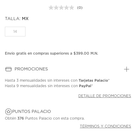
(0)
Sin
puntuación.
TALLA:
MX
Enlace
en
la
14
misma
página.
Envío gratis en compras superiores a $399.00 M.N.
PROMOCIONES
Tarjetas Palacio
Hasta
3 mensualidades
sin intereses con
*
PayPal
Hasta
9 mensualidades
sin intereses con
*
DETALLE DE PROMOCIONES
PUNTOS PALACIO
Obtén
376
Puntos Palacio con esta compra.
TÉRMINOS Y CONDICIONES