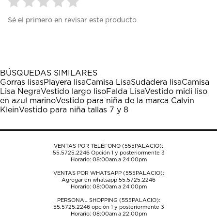
Seleccionar
Seleccionar
Seleccionar
Seleccionar
Seleccionar
Sé el primero en revisar este producto
para
para
para
para
para
calificar
calificar
calificar
calificar
calificar
el
el
el
el
el
artículo
artículo
artículo
artículo
artículo
con
con
con
con
con
1
2
3
4
5
BÚSQUEDAS SIMILARES
estrella
estrellas.
estrellas.
estrellas.
estrellas.
Gorras lisas
Playera lisa
Camisa Lisa
Sudadera lisa
Camisa
Esta
Esta
Esta
Esta
Esta
Lisa Negra
Vestido largo liso
Falda Lisa
Vestido midi liso
acción
acción
acción
acción
acción
en azul marino
Vestido para niña de la marca Calvin
abrirá
abrirá
abrirá
abrirá
abrirá
Klein
Vestido para niña tallas 7 y 8
el
el
el
el
el
formulario
formulario
formulario
formulario
formulario
de
de
de
de
de
envío.
envío.
envío.
envío.
envío.
VENTAS POR TELÉFONO (555PALACIO):
55.5725.2246
Opción 1 y posteriormente 3
Horario: 08:00am a 24:00pm
VENTAS POR WHATSAPP (555PALACIO):
Agregar en whatsapp 55.5725.2246
Horario: 08:00am a 24:00pm
PERSONAL SHOPPING (555PALACIO):
55.5725.2246
opción 1 y posteriormente 3
Horario: 08:00am a 22:00pm