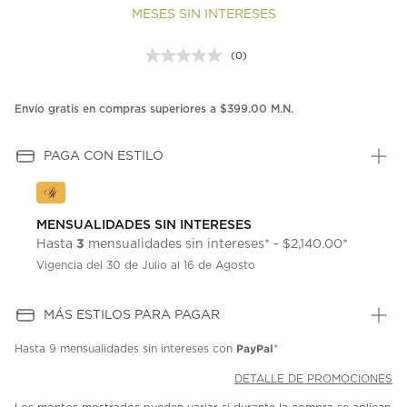
MESES SIN INTERESES
(0)
Sin
puntuación.
Enlace
en
Envío gratis en compras superiores a $399.00 M.N.
la
misma
página.
PAGA CON ESTILO
MENSUALIDADES SIN INTERESES
3
Hasta
mensualidades sin intereses* - $2,140.00*
Vigencia del 30 de Julio al 16 de Agosto
MÁS ESTILOS PARA PAGAR
PayPal
Hasta
9 mensualidades
sin intereses con
*
DETALLE DE PROMOCIONES