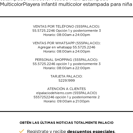
el
el
el
el
el
Multicolor
Playera infantil multicolor estampada para niña
formulario
formulario
formulario
formulario
formulario
de
de
de
de
de
envío.
envío.
envío.
envío.
envío.
VENTAS POR TELÉFONO (555PALACIO):
55.5725.2246
Opción 1 y posteriormente 3
Horario: 08:00am a 24:00pm
VENTAS POR WHATSAPP (555PALACIO):
Agregar en whatsapp 55.5725.2246
Horario: 08:00am a 24:00pm
PERSONAL SHOPPING (555PALACIO):
55.5725.2246
opción 1 y posteriormente 3
Horario: 08:00am a 22:00pm
TARJETA PALACIO:
5229.1999
ATENCIÓN A CLIENTES
elpalaciodehierro.com (555PALACIO)
5557252246
opción 1 y posteriormente 2
Horario: 09:00am a 21:00pm
OBTÉN LAS ÚLTIMAS NOTICIAS TOTALMENTE PALACIO
descuentos especiales
Regístrate y recibe
.