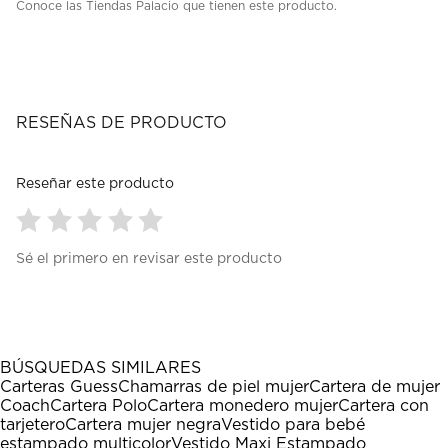
Conoce las Tiendas Palacio que tienen este producto.
RESEÑAS DE PRODUCTO
Reseñar este producto
Seleccionar
Seleccionar
Seleccionar
Seleccionar
Seleccionar
Sé el primero en revisar este producto
para
para
para
para
para
calificar
calificar
calificar
calificar
calificar
el
el
el
el
el
artículo
artículo
artículo
artículo
artículo
con
con
con
con
con
1
2
3
4
5
BÚSQUEDAS SIMILARES
estrella
estrellas.
estrellas.
estrellas.
estrellas.
Carteras Guess
Chamarras de piel mujer
Cartera de mujer
Esta
Esta
Esta
Esta
Esta
Coach
Cartera Polo
Cartera monedero mujer
Cartera con
acción
acción
acción
acción
acción
tarjetero
Cartera mujer negra
Vestido para bebé
abrirá
abrirá
abrirá
abrirá
abrirá
estampado multicolor
Vestido Maxi Estampado