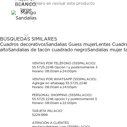
Sé el primero en revisar este producto
para
para
para
para
para
calificar
calificar
calificar
calificar
calificar
el
el
el
el
el
artículo
artículo
artículo
artículo
artículo
con
con
con
con
con
1
2
3
4
5
estrella
estrellas.
estrellas.
estrellas.
estrellas.
BÚSQUEDAS SIMILARES
Esta
Esta
Esta
Esta
Esta
Cuadros decorativos
Sandalias Guess mujer
Lentes Cuadr
acción
acción
acción
acción
acción
alto
Sandalias de tacón cuadrado negro
Sandalias mujer 
abrirá
abrirá
abrirá
abrirá
abrirá
el
el
el
el
el
formulario
formulario
formulario
formulario
formulario
VENTAS POR TELÉFONO (555PALACIO):
55.5725.2246
Opción 1 y posteriormente 3
de
de
de
de
de
Horario: 08:00am a 24:00pm
envío.
envío.
envío.
envío.
envío.
VENTAS POR WHATSAPP (555PALACIO):
Agregar en whatsapp 55.5725.2246
Horario: 08:00am a 24:00pm
PERSONAL SHOPPING (555PALACIO):
55.5725.2246
opción 1 y posteriormente 3
Horario: 08:00am a 22:00pm
TARJETA PALACIO:
5229.1999
ATENCIÓN A CLIENTES
elpalaciodehierro.com (555PALACIO)