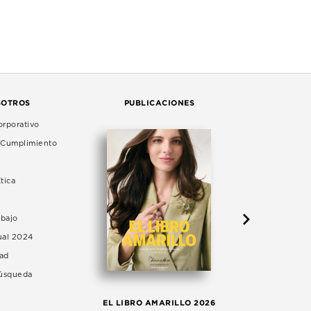
SOTROS
PUBLICACIONES
rporativo
e Cumplimiento
tica
abajo
ual 2024
dad
Búsqueda
LA 
EL LIBRO AMARILLO 2026