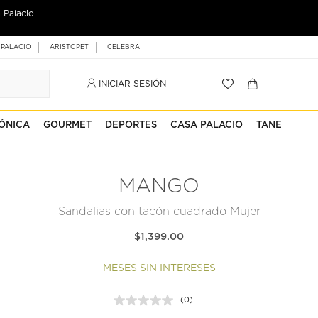
 Palacio
 PALACIO
ARISTOPET
CELEBRA
INICIAR SESIÓN
ÓNICA
GOURMET
DEPORTES
CASA PALACIO
TANE
MANGO
Sandalias con tacón cuadrado Mujer
$1,399.00
MESES SIN INTERESES
(0)
Sin
puntuación.