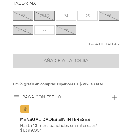
TALLA:
MX
Enlace
en
la
22
23 1/2
24
25
26
misma
página.
26 1/2
27
28
GUÍA DE TALLAS
AÑADIR A LA BOLSA
Envío gratis en compras superiores a $399.00 M.N.
PAGA CON ESTILO
MENSUALIDADES SIN INTERESES
12
Hasta
mensualidades sin intereses* -
$1,399.00*