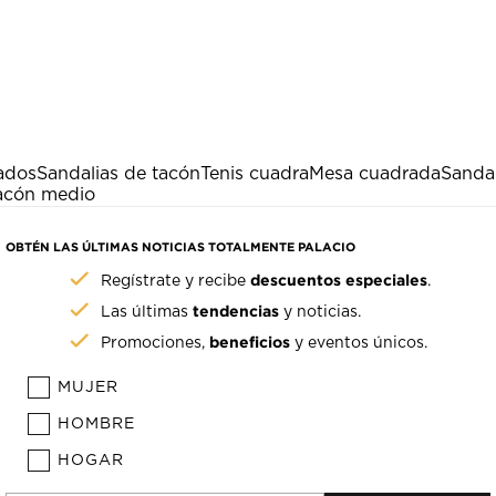
ados
Sandalias de tacón
Tenis cuadra
Mesa cuadrada
Sandal
tacón medio
OBTÉN LAS ÚLTIMAS NOTICIAS TOTALMENTE PALACIO
descuentos especiales
Regístrate y recibe
.
tendencias
Las últimas
y noticias.
beneficios
Promociones,
y eventos únicos.
MUJER
HOMBRE
HOGAR