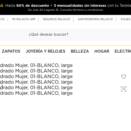
AS
60% de descuento
3 mensualidades sin intereses
. Hasta
+
con tu Tarjeta
De Julio 24 a agosto 16. Consulta términos y condiciones
CIO
MI PALACIO APP
SEGUROS PALACIO
GASTRONOMÍA PALACIO
VIAJES
ZAPATOS
JOYERÍA Y RELOJES
BELLEZA
HOGAR
ELECTR