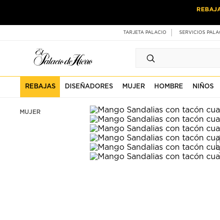
Ir
Ir
REBAJ
al
al
contenido
contenido
principal
de
TARJETA PALACIO
SERVICIOS PALA
pie
de
página
REBAJAS
DISEÑADORES
MUJER
HOMBRE
NIÑOS
MUJER