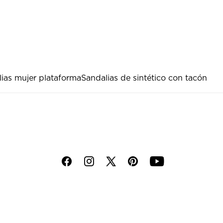
ias mujer plataforma
Sandalias de sintético con tacón
f
i
p
y