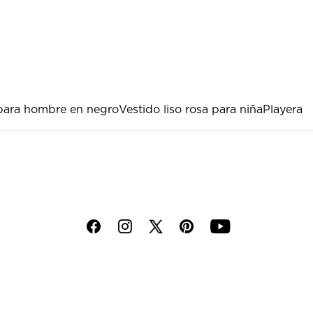
 para hombre en negro
Vestido liso rosa para niña
Playera
f
i
p
y