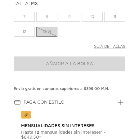
TALLA:
MX
Enlace
en
la
7
8
9
10
11
misma
página.
12
13-14
GUÍA DE TALLAS
AÑADIR A LA BOLSA
Envío gratis en compras superiores a $399.00 M.N.
PAGA CON ESTILO
MENSUALIDADES SIN INTERESES
12
Hasta
mensualidades sin intereses* -
$849.50*