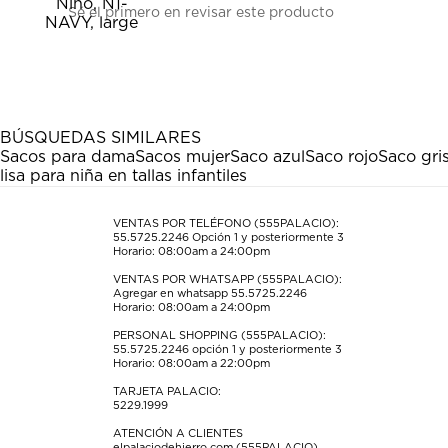
Sé el primero en revisar este producto
para
para
para
para
para
calificar
calificar
calificar
calificar
calificar
el
el
el
el
el
artículo
artículo
artículo
artículo
artículo
con
con
con
con
con
1
2
3
4
5
estrella
estrellas.
estrellas.
estrellas.
estrellas.
BÚSQUEDAS SIMILARES
Esta
Esta
Esta
Esta
Esta
Sacos para dama
Sacos mujer
Saco azul
Saco rojo
Saco gri
acción
acción
acción
acción
acción
lisa para niña en tallas infantiles
abrirá
abrirá
abrirá
abrirá
abrirá
el
el
el
el
el
formulario
formulario
formulario
formulario
formulario
VENTAS POR TELÉFONO (555PALACIO):
55.5725.2246
Opción 1 y posteriormente 3
de
de
de
de
de
Horario: 08:00am a 24:00pm
envío.
envío.
envío.
envío.
envío.
VENTAS POR WHATSAPP (555PALACIO):
Agregar en whatsapp 55.5725.2246
Horario: 08:00am a 24:00pm
PERSONAL SHOPPING (555PALACIO):
55.5725.2246
opción 1 y posteriormente 3
Horario: 08:00am a 22:00pm
TARJETA PALACIO:
5229.1999
ATENCIÓN A CLIENTES
elpalaciodehierro.com (555PALACIO)