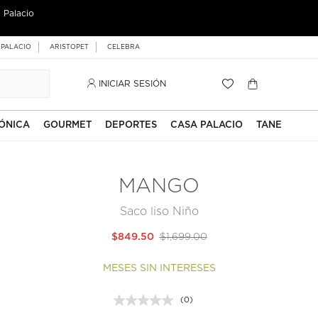
 Palacio
 PALACIO
ARISTOPET
CELEBRA
INICIAR SESIÓN
ÓNICA
GOURMET
DEPORTES
CASA PALACIO
TANE
MANGO
Saco liso Niño
$849.50
$1,699.00
MESES SIN INTERESES
(0)
Sin
puntuación.