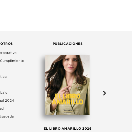
SOTROS
PUBLICACIONES
rporativo
e Cumplimiento
tica
abajo
ual 2024
dad
Búsqueda
LA 
EL LIBRO AMARILLO 2026