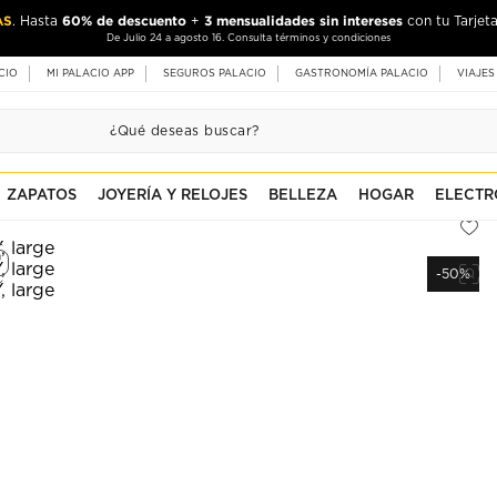
AS
60% de descuento
3 mensualidades sin intereses
. Hasta
+
con tu Tarjeta
De Julio 24 a agosto 16. Consulta términos y condiciones
CIO
MI PALACIO APP
SEGUROS PALACIO
GASTRONOMÍA PALACIO
VIAJES
ZAPATOS
JOYERÍA Y RELOJES
BELLEZA
HOGAR
ELECTR
-50%