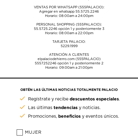
VENTAS POR WHATSAPP (555PALACIO):
Agregar en whatsapp 55.5725.2246
Horario: 08:00am a 24:00pm
PERSONAL SHOPPING (555PALACIO):
55.5725.2246
opción 1 y posteriormente 3
Horario: 08:00am a 22:00pm
TARJETA PALACIO:
5229.1999
ATENCIÓN A CLIENTES
elpalaciodehierro.com (555PALACIO)
5557252246
opción 1 y posteriormente 2
Horario: 09:00am a 21:00pm
OBTÉN LAS ÚLTIMAS NOTICIAS TOTALMENTE PALACIO
descuentos especiales
Regístrate y recibe
.
tendencias
Las últimas
y noticias.
beneficios
Promociones,
y eventos únicos.
MUJER