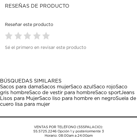
RESEÑAS DE PRODUCTO
Reseñar este producto
Seleccionar
Seleccionar
Seleccionar
Seleccionar
Seleccionar
Sé el primero en revisar este producto
para
para
para
para
para
calificar
calificar
calificar
calificar
calificar
el
el
el
el
el
artículo
artículo
artículo
artículo
artículo
con
con
con
con
con
1
2
3
4
5
BÚSQUEDAS SIMILARES
estrella
estrellas.
estrellas.
estrellas.
estrellas.
Sacos para dama
Sacos mujer
Saco azul
Saco rojo
Saco
Esta
Esta
Esta
Esta
Esta
gris hombre
Saco de vestir para hombre
Saco sport
Jeans
acción
acción
acción
acción
acción
Lisos para Mujer
Saco liso para hombre en negro
Suela de
abrirá
abrirá
abrirá
abrirá
abrirá
cuero lisa para mujer
el
el
el
el
el
formulario
formulario
formulario
formulario
formulario
de
de
de
de
de
envío.
envío.
envío.
envío.
envío.
VENTAS POR TELÉFONO (555PALACIO):
55.5725.2246
Opción 1 y posteriormente 3
Horario: 08:00am a 24:00pm