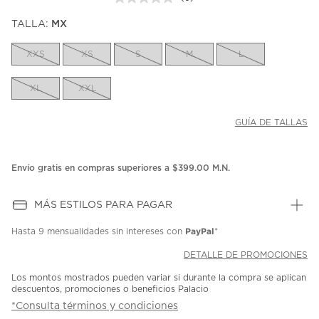
Sin
puntuación.
TALLA:
MX
Enlace
en
la
XXS
XS
S
M
L
misma
página.
XL
XXL
GUÍA DE TALLAS
Envío gratis en compras superiores a $399.00 M.N.
MÁS ESTILOS PARA PAGAR
PayPal
Hasta
9 mensualidades
sin intereses con
*
DETALLE DE PROMOCIONES
Los montos mostrados pueden variar si durante la compra se aplican
descuentos, promociones o beneficios Palacio
*Consulta términos y condiciones