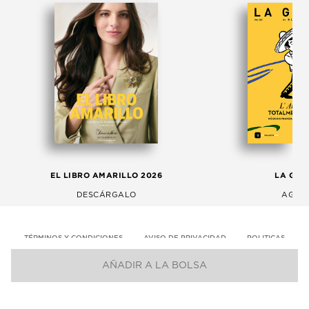
EL LIBRO AMARILLO 2026
LA GAC
DESCÁRGALO
AGOS
TÉRMINOS Y CONDICIONES
AVISO DE PRIVACIDAD
POLITICAS
AÑADIR A LA BOLSA