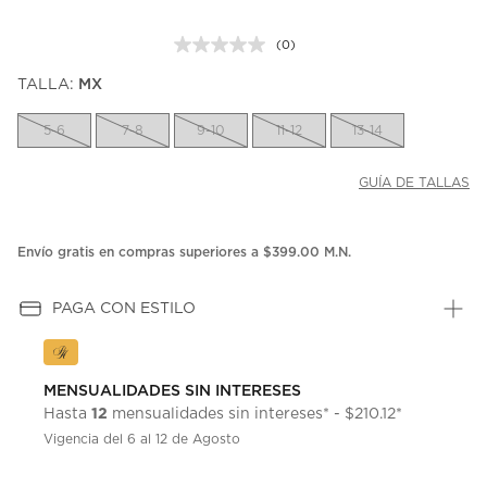
(0)
Sin
puntuación.
TALLA:
MX
Enlace
en
la
5-6
7-8
9-10
11-12
13-14
misma
página.
GUÍA DE TALLAS
Envío gratis en compras superiores a $399.00 M.N.
PAGA CON ESTILO
MENSUALIDADES SIN INTERESES
12
Hasta
mensualidades sin intereses* - $210.12*
Vigencia del 6 al 12 de Agosto