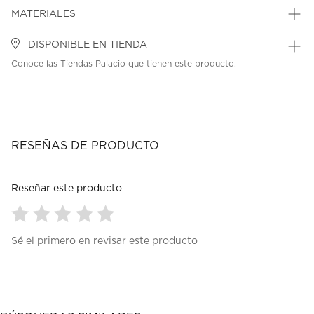
MATERIALES
DISPONIBLE EN TIENDA
Conoce las Tiendas Palacio que tienen este producto.
RESEÑAS DE PRODUCTO
Reseñar este producto
Seleccionar
Seleccionar
Seleccionar
Seleccionar
Seleccionar
Sé el primero en revisar este producto
para
para
para
para
para
calificar
calificar
calificar
calificar
calificar
el
el
el
el
el
artículo
artículo
artículo
artículo
artículo
con
con
con
con
con
1
2
3
4
5