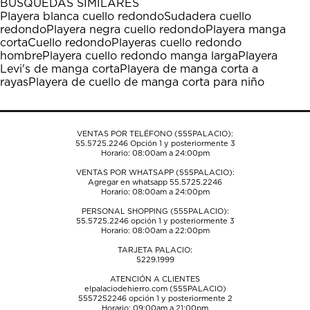
BÚSQUEDAS SIMILARES
estrella
estrellas.
estrellas.
estrellas.
estrellas.
Playera blanca cuello redondo
Sudadera cuello
Esta
Esta
Esta
Esta
Esta
redondo
Playera negra cuello redondo
Playera manga
acción
acción
acción
acción
acción
corta
Cuello redondo
Playeras cuello redondo
abrirá
abrirá
abrirá
abrirá
abrirá
hombre
Playera cuello redondo manga larga
Playera
el
el
el
el
el
Levi's de manga corta
Playera de manga corta a
formulario
formulario
formulario
formulario
formulario
rayas
Playera de cuello de manga corta para niño
de
de
de
de
de
envío.
envío.
envío.
envío.
envío.
VENTAS POR TELÉFONO (555PALACIO):
55.5725.2246
Opción 1 y posteriormente 3
Horario: 08:00am a 24:00pm
VENTAS POR WHATSAPP (555PALACIO):
Agregar en whatsapp 55.5725.2246
Horario: 08:00am a 24:00pm
PERSONAL SHOPPING (555PALACIO):
55.5725.2246
opción 1 y posteriormente 3
Horario: 08:00am a 22:00pm
TARJETA PALACIO:
5229.1999
ATENCIÓN A CLIENTES
elpalaciodehierro.com (555PALACIO)
5557252246
opción 1 y posteriormente 2
Horario: 09:00am a 21:00pm