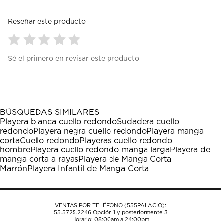
Reseñar este producto
Seleccionar
Seleccionar
Seleccionar
Seleccionar
Seleccionar
Sé el primero en revisar este producto
para
para
para
para
para
calificar
calificar
calificar
calificar
calificar
el
el
el
el
el
artículo
artículo
artículo
artículo
artículo
con
con
con
con
con
1
2
3
4
5
BÚSQUEDAS SIMILARES
estrella
estrellas.
estrellas.
estrellas.
estrellas.
Playera blanca cuello redondo
Sudadera cuello
Esta
Esta
Esta
Esta
Esta
redondo
Playera negra cuello redondo
Playera manga
acción
acción
acción
acción
acción
corta
Cuello redondo
Playeras cuello redondo
abrirá
abrirá
abrirá
abrirá
abrirá
hombre
Playera cuello redondo manga larga
Playera de
el
el
el
el
el
manga corta a rayas
Playera de Manga Corta
formulario
formulario
formulario
formulario
formulario
Marrón
Playera Infantil de Manga Corta
de
de
de
de
de
envío.
envío.
envío.
envío.
envío.
VENTAS POR TELÉFONO (555PALACIO):
55.5725.2246
Opción 1 y posteriormente 3
Horario: 08:00am a 24:00pm