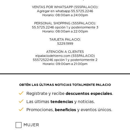
VENTAS POR WHATSAPP (555PALACIO):
Agregar en whatsapp 55.5725.2246
Horario: 08:00am a 24:00pm
PERSONAL SHOPPING (555PALACIO):
55.5725.2246
opción 1 y posteriormente 3
Horario: 08:00am a 22:00pm
TARJETA PALACIO:
5229.1999
ATENCIÓN A CLIENTES
elpalaciodehierro.com (555PALACIO)
5557252246
opción 1 y posteriormente 2
Horario: 09:00am a 21:00pm
OBTÉN LAS ÚLTIMAS NOTICIAS TOTALMENTE PALACIO
descuentos especiales
Regístrate y recibe
.
tendencias
Las últimas
y noticias.
beneficios
Promociones,
y eventos únicos.
MUJER