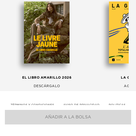
EL LIBRO AMARILLO 2026
LA GAC
DESCÁRGALO
AGOS
TÉRMINOS Y CONDICIONES
AVISO DE PRIVACIDAD
POLITICAS
AÑADIR A LA BOLSA