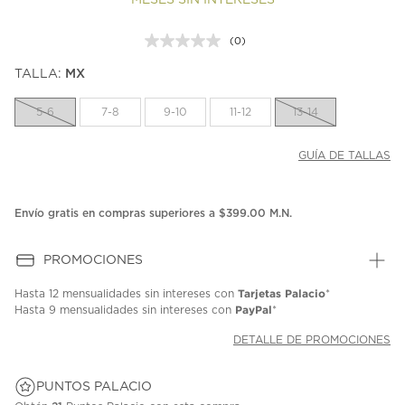
MESES SIN INTERESES
(0)
Sin
puntuación.
TALLA:
MX
Enlace
en
la
5-6
7-8
9-10
11-12
13-14
misma
página.
GUÍA DE TALLAS
Envío gratis en compras superiores a $399.00 M.N.
PROMOCIONES
Tarjetas Palacio
Hasta
12 mensualidades
sin intereses con
*
PayPal
Hasta
9 mensualidades
sin intereses con
*
DETALLE DE PROMOCIONES
PUNTOS PALACIO