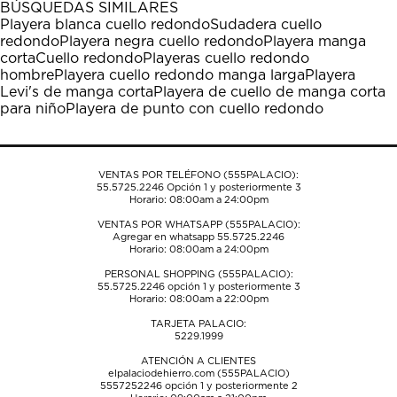
BÚSQUEDAS SIMILARES
estrella
estrellas.
estrellas.
estrellas.
estrellas.
Playera blanca cuello redondo
Sudadera cuello
Esta
Esta
Esta
Esta
Esta
redondo
Playera negra cuello redondo
Playera manga
acción
acción
acción
acción
acción
corta
Cuello redondo
Playeras cuello redondo
abrirá
abrirá
abrirá
abrirá
abrirá
hombre
Playera cuello redondo manga larga
Playera
el
el
el
el
el
Levi's de manga corta
Playera de cuello de manga corta
formulario
formulario
formulario
formulario
formulario
para niño
Playera de punto con cuello redondo
de
de
de
de
de
envío.
envío.
envío.
envío.
envío.
VENTAS POR TELÉFONO (555PALACIO):
55.5725.2246
Opción 1 y posteriormente 3
Horario: 08:00am a 24:00pm
VENTAS POR WHATSAPP (555PALACIO):
Agregar en whatsapp 55.5725.2246
Horario: 08:00am a 24:00pm
PERSONAL SHOPPING (555PALACIO):
55.5725.2246
opción 1 y posteriormente 3
Horario: 08:00am a 22:00pm
TARJETA PALACIO:
5229.1999
ATENCIÓN A CLIENTES
elpalaciodehierro.com (555PALACIO)
5557252246
opción 1 y posteriormente 2