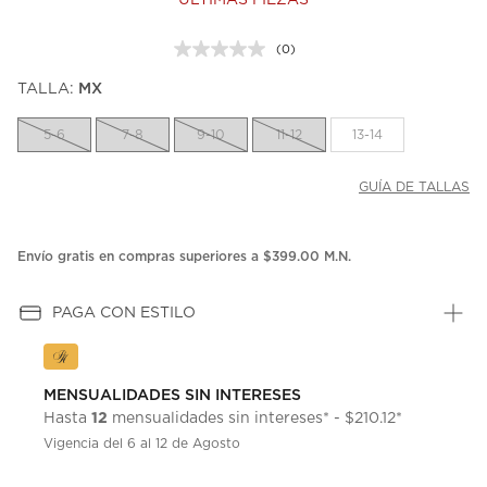
ÚLTIMAS PIEZAS
(0)
Sin
puntuación.
TALLA:
MX
Enlace
en
la
5-6
7-8
9-10
11-12
13-14
misma
página.
GUÍA DE TALLAS
Envío gratis en compras superiores a $399.00 M.N.
PAGA CON ESTILO
MENSUALIDADES SIN INTERESES
12
Hasta
mensualidades sin intereses* - $210.12*
Vigencia del 6 al 12 de Agosto