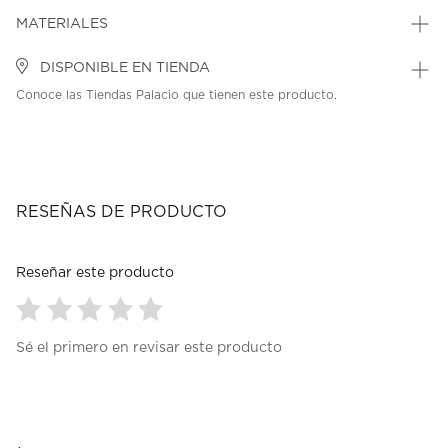
MATERIALES
DISPONIBLE EN TIENDA
Conoce las Tiendas Palacio que tienen este producto.
RESEÑAS DE PRODUCTO
Reseñar este producto
Seleccionar
Seleccionar
Seleccionar
Seleccionar
Seleccionar
Sé el primero en revisar este producto
para
para
para
para
para
calificar
calificar
calificar
calificar
calificar
el
el
el
el
el
artículo
artículo
artículo
artículo
artículo
con
con
con
con
con
1
2
3
4
5