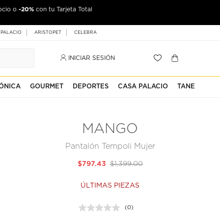
-20%
ocio o
con tu Tarjeta Total
 PALACIO
ARISTOPET
CELEBRA
INICIAR SESIÓN
ÓNICA
GOURMET
DEPORTES
CASA PALACIO
TANE
MANGO
Pantalón Tempoli Mujer
$797.43
$1,399.00
ÚLTIMAS PIEZAS
(0)
Sin
puntuación.