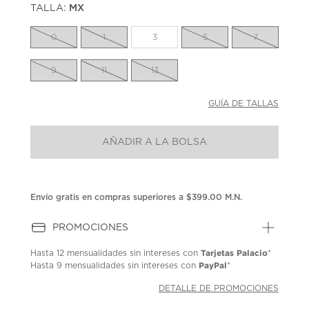
TALLA:
MX
Enlace
en
la
0
1
3
5
7
misma
página.
9
11
13
GUÍA DE TALLAS
AÑADIR A LA BOLSA
Envío gratis en compras superiores a $399.00 M.N.
PROMOCIONES
Tarjetas Palacio
Hasta
12 mensualidades
sin intereses con
*
PayPal
Hasta
9 mensualidades
sin intereses con
*
DETALLE DE PROMOCIONES