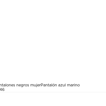
ntalones negros mujer
Pantalón azul marino
 46