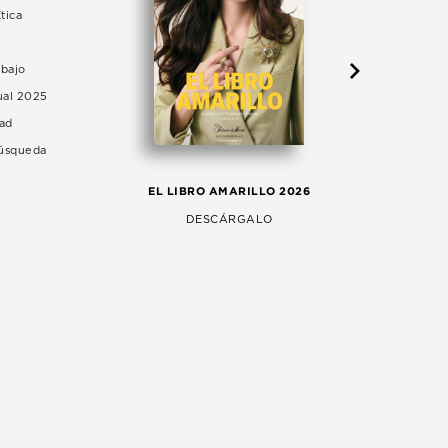
tica
abajo
ual 2025
dad
Búsqueda
LA 
EL LIBRO AMARILLO 2026
AG
DESCÁRGALO