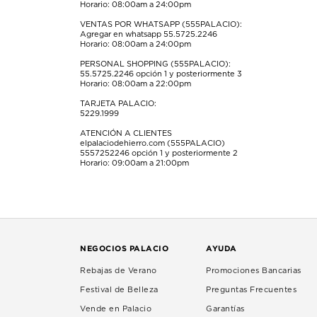
Horario: 08:00am a 24:00pm
envío.
envío.
envío.
envío.
envío.
VENTAS POR WHATSAPP (555PALACIO):
Agregar en whatsapp 55.5725.2246
Horario: 08:00am a 24:00pm
PERSONAL SHOPPING (555PALACIO):
55.5725.2246
opción 1 y posteriormente 3
Horario: 08:00am a 22:00pm
TARJETA PALACIO:
5229.1999
ATENCIÓN A CLIENTES
elpalaciodehierro.com (555PALACIO)
5557252246
opción 1 y posteriormente 2
Horario: 09:00am a 21:00pm
NEGOCIOS PALACIO
AYUDA
Rebajas de Verano
Promociones Bancarias
Festival de Belleza
Preguntas Frecuentes
Vende en Palacio
Garantías