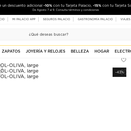
-10%
-15%
de un descuento adicional
con tu Tarjeta Palacio,
con tu Tarjeta S
De Agosto 7 al 9. Consulta términos y condiciones
CIO
MI PALACIO APP
SEGUROS PALACIO
GASTRONOMÍA PALACIO
VIAJES
ZAPATOS
JOYERÍA Y RELOJES
BELLEZA
HOGAR
ELECTR
-43%