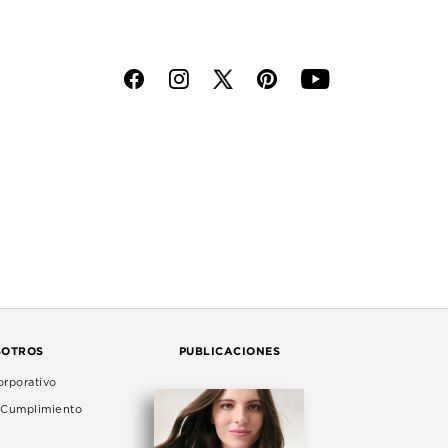
f
i
p
y
SOTROS
PUBLICACIONES
rporativo
e Cumplimiento