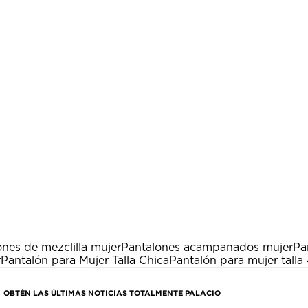
nes de mezclilla mujer
Pantalones acampanados mujer
Pa
r
Pantalón para Mujer Talla Chica
Pantalón para mujer talla
OBTÉN LAS ÚLTIMAS NOTICIAS TOTALMENTE PALACIO