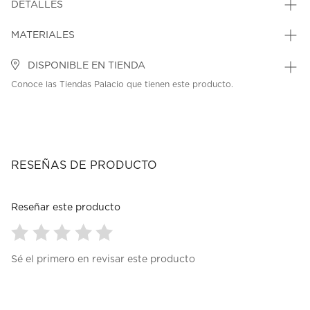
DETALLES
MATERIALES
DISPONIBLE EN TIENDA
Conoce las Tiendas Palacio que tienen este producto.
RESEÑAS DE PRODUCTO
Reseñar este producto
Seleccionar
Seleccionar
Seleccionar
Seleccionar
Seleccionar
Sé el primero en revisar este producto
para
para
para
para
para
calificar
calificar
calificar
calificar
calificar
el
el
el
el
el
artículo
artículo
artículo
artículo
artículo