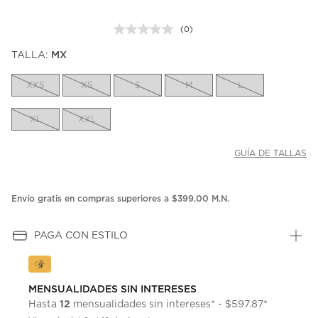
(0)
Sin
puntuación.
TALLA:
MX
Enlace
en
la
XXS
XS
S
M
L
misma
página.
XL
XXL
GUÍA DE TALLAS
Envío gratis en compras superiores a $399.00 M.N.
PAGA CON ESTILO
MENSUALIDADES SIN INTERESES
12
Hasta
mensualidades sin intereses* - $597.87*