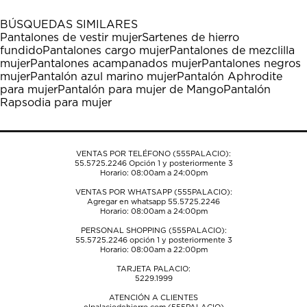
con
con
con
con
con
1
2
3
4
5
BÚSQUEDAS SIMILARES
estrella
estrellas.
estrellas.
estrellas.
estrellas.
Pantalones de vestir mujer
Sartenes de hierro
Esta
Esta
Esta
Esta
Esta
fundido
Pantalones cargo mujer
Pantalones de mezclilla
acción
acción
acción
acción
acción
mujer
Pantalones acampanados mujer
Pantalones negros
abrirá
abrirá
abrirá
abrirá
abrirá
mujer
Pantalón azul marino mujer
Pantalón Aphrodite
el
el
el
el
el
para mujer
Pantalón para mujer de Mango
Pantalón
formulario
formulario
formulario
formulario
formulario
Rapsodia para mujer
de
de
de
de
de
envío.
envío.
envío.
envío.
envío.
VENTAS POR TELÉFONO (555PALACIO):
55.5725.2246
Opción 1 y posteriormente 3
Horario: 08:00am a 24:00pm
VENTAS POR WHATSAPP (555PALACIO):
Agregar en whatsapp 55.5725.2246
Horario: 08:00am a 24:00pm
PERSONAL SHOPPING (555PALACIO):
55.5725.2246
opción 1 y posteriormente 3
Horario: 08:00am a 22:00pm
TARJETA PALACIO:
5229.1999
ATENCIÓN A CLIENTES